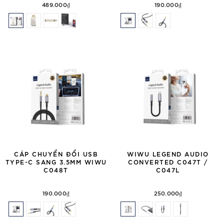
489.000₫
190.000₫
CÁP CHUYỂN ĐỔI USB
WIWU LEGEND AUDIO
TYPE-C SANG 3.5MM WIWU
CONVERTED C047T /
C048T
C047L
190.000₫
250.000₫