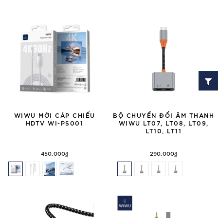
WIWU MỚI CÁP CHIẾU
BỘ CHUYỂN ĐỔI ÂM THANH
HDTV WI-PS001
WIWU LT07, LT08, LT09,
LT10, LT11
450.000₫
290.000₫