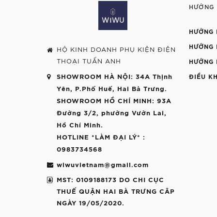
HƯỚNG
HƯỚNG 
HƯỚNG 
HỘ KINH DOANH PHỤ KIỆN ĐIỆN
THOẠI TUẤN ANH
HƯỚNG 
SHOWROOM HÀ NỘI
: 34A Thịnh
ĐIỀU K
Yên, P.Phố Huế, Hai Bà Trưng.
SHOWROOM HỒ CHÍ MINH
: 93A
Đường 3/2, phường Vườn Lai,
Hồ Chí Minh.
HOTLINE *LÀM ĐẠI LÝ*
:
0983734568
wiwuvietnam@gmail.com
MST: 0109188173 DO CHI CỤC
THUẾ QUẬN HAI BÀ TRƯNG CÂP
NGÀY 19/05/2020.