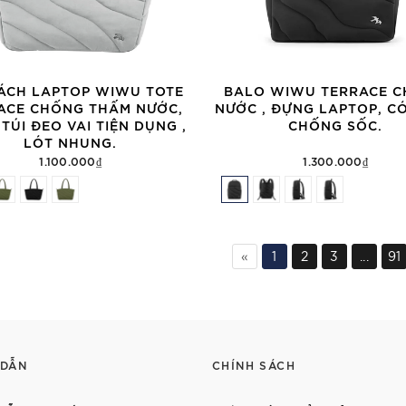
XÁCH LAPTOP WIWU TOTE
BALO WIWU TERRACE 
ACE CHỐNG THẤM NƯỚC,
NƯỚC , ĐỰNG LAPTOP, C
TÚI ĐEO VAI TIỆN DỤNG ,
CHỐNG SỐC.
LÓT NHUNG.
1.100.000₫
1.300.000₫
«
1
2
3
...
91
 DẪN
CHÍNH SÁCH