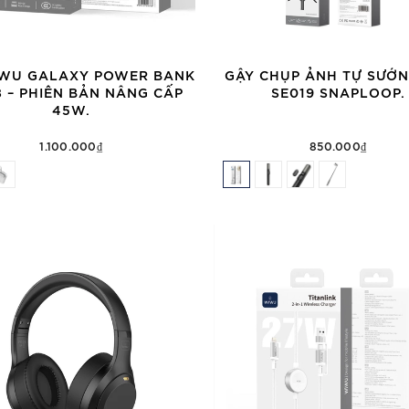
IWU GALAXY POWER BANK
GẬY CHỤP ẢNH TỰ SƯỚN
8 – PHIÊN BẢN NÂNG CẤP
SE019 SNAPLOOP.
45W.
1.100.000₫
850.000₫