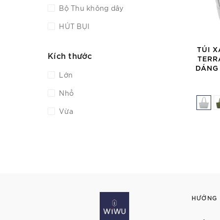
Bộ Thu không dây
HÚT BỤI
Bơm Xe Hơi
TÚI 
Kích thước
TERR
gậy tự sướng
DÁNG 
Lớn
Dây sạc
Nhỏ
dây đồng hồ
Vừa
máy sấy tóc
Chuột WM105
quạt
Pin dự phòng
Túi Pilot Travel Pouch
HƯỚNG
Sạc dự phòng