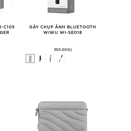
I-C105
GẬY CHỤP ẢNH BLUETOOTH
RGER
WIWU WI-SE018
350.000₫