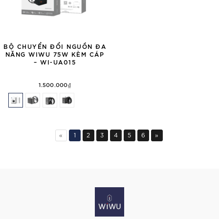
BỘ CHUYỂN ĐỔI NGUỒN ĐA
NĂNG WIWU 75W KÈM CÁP
– WI-UA015
1.500.000₫
«
1
2
3
4
5
6
»