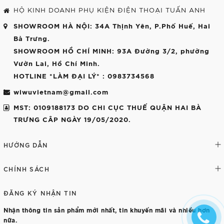
HỘ KINH DOANH PHỤ KIỆN ĐIỆN THOẠI TUẤN ANH
SHOWROOM HÀ NỘI
: 34A Thịnh Yên, P.Phố Huế, Hai
Bà Trưng.
SHOWROOM HỒ CHÍ MINH
: 93A Đường 3/2, phường
Vườn Lai, Hồ Chí Minh.
HOTLINE *LÀM ĐẠI LÝ*
: 0983734568
wiwuvietnam@gmail.com
MST: 0109188173 DO CHI CỤC THUẾ QUẬN HAI BÀ
TRƯNG CÂP NGÀY 19/05/2020.
HƯỚNG DẪN
CHÍNH SÁCH
ĐĂNG KÝ NHẬN TIN
Nhận thông tin sản phẩm mới nhất, tin khuyến mãi và nhiều hơn
nữa.