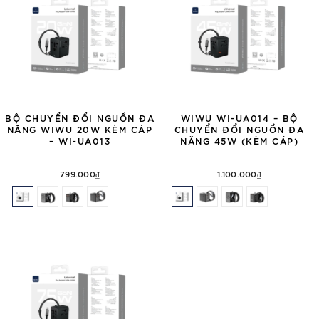
BỘ CHUYỂN ĐỔI NGUỒN ĐA
WIWU WI-UA014 – BỘ
NĂNG WIWU 20W KÈM CÁP
CHUYỂN ĐỔI NGUỒN ĐA
– WI-UA013
NĂNG 45W (KÈM CÁP)
799.000₫
1.100.000₫