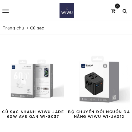
0
Củ sạc
Trang chủ
CỦ SẠC NHANH WIWU JADE
BỘ CHUYỂN ĐỔI NGUỒN ĐA
60W AVS GAN WI-G037
NĂNG WIWU WI-UA012