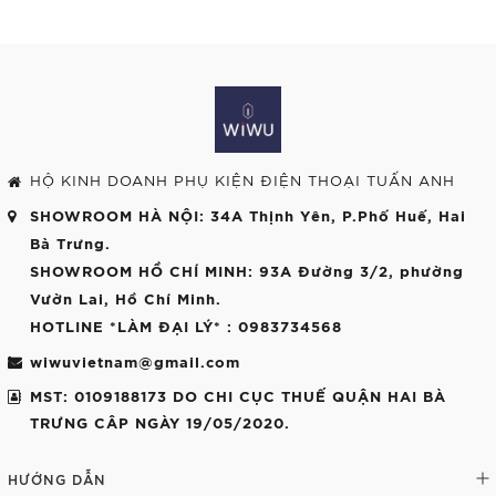
HỘ KINH DOANH PHỤ KIỆN ĐIỆN THOẠI TUẤN ANH
SHOWROOM HÀ NỘI
: 34A Thịnh Yên, P.Phố Huế, Hai
Bà Trưng.
SHOWROOM HỒ CHÍ MINH
: 93A Đường 3/2, phường
Vườn Lai, Hồ Chí Minh.
HOTLINE *LÀM ĐẠI LÝ*
: 0983734568
wiwuvietnam@gmail.com
MST: 0109188173 DO CHI CỤC THUẾ QUẬN HAI BÀ
TRƯNG CÂP NGÀY 19/05/2020.
HƯỚNG DẪN