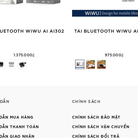
LUETOOTH WIWU AI AI302
TAI BLUETOOTH WIWU AI
1.375.000₫
975.000₫
 DẪN
CHÍNH SÁCH
DẪN MUA HÀNG
CHÍNH SÁCH BẢO MẬT
DẪN THANH TOÁN
CHÍNH SÁCH VẬN CHUYỂN
DẪN GIAO NHẬN
CHÍNH SÁCH ĐỔI TRẢ