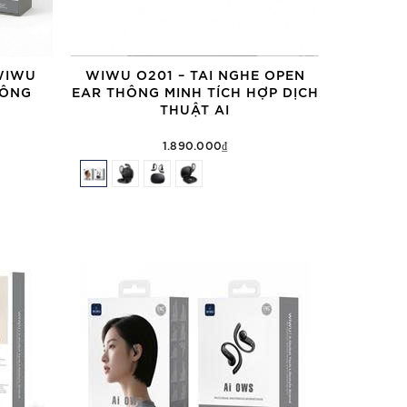
WIWU
WIWU O201 – TAI NGHE OPEN
HÔNG
EAR THÔNG MINH TÍCH HỢP DỊCH
THUẬT AI
1.890.000₫