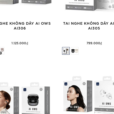
NGHE KHÔNG DÂY AI OWS
TAI NGHE KHÔNG DÂY A
AI306
AI305
1.125.000₫
799.000₫