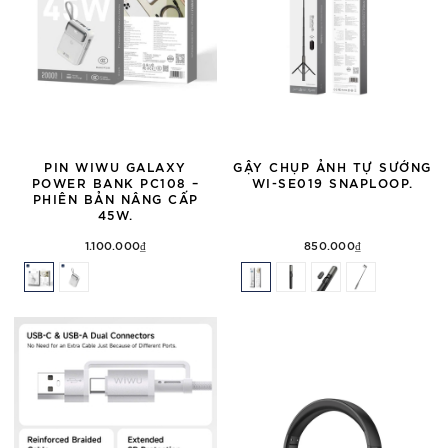
PIN WIWU GALAXY
GẬY CHỤP ẢNH TỰ SƯỚNG
POWER BANK PC108 –
WI-SE019 SNAPLOOP.
PHIÊN BẢN NÂNG CẤP
45W.
1.100.000₫
850.000₫