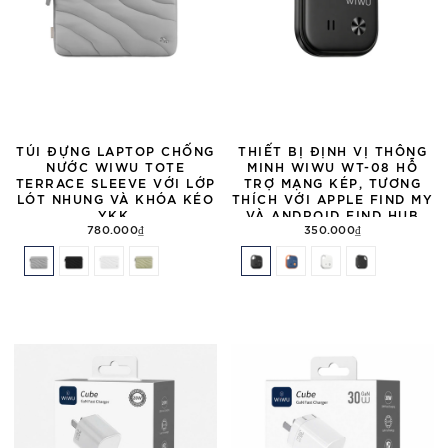
TÚI ĐỰNG LAPTOP CHỐNG
THIẾT BỊ ĐỊNH VỊ THÔNG
NƯỚC WIWU TOTE
MINH WIWU WT-08 HỖ
TERRACE SLEEVE VỚI LỚP
TRỢ MẠNG KÉP, TƯƠNG
LÓT NHUNG VÀ KHÓA KÉO
THÍCH VỚI APPLE FIND MY
YKK.
VÀ ANDROID FIND HUB
780.000₫
350.000₫