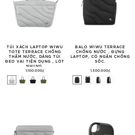
TÚI XÁCH LAPTOP WIWU
BALO WIWU TERRACE
TOTE TERRACE CHỐNG
CHỐNG NƯỚC , ĐỰNG
THẤM NƯỚC, DÁNG TÚI
LAPTOP, CÓ NGĂN CHỐNG
ĐEO VAI TIỆN DỤNG , LÓT
SỐC.
NHUNG.
1.100.000₫
1.300.000₫