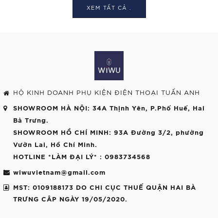
XEM TẤT CẢ .
HỘ KINH DOANH PHỤ KIỆN ĐIỆN THOẠI TUẤN ANH
SHOWROOM HÀ NỘI
: 34A Thịnh Yên, P.Phố Huế, Hai
Bà Trưng.
SHOWROOM HỒ CHÍ MINH
: 93A Đường 3/2, phường
Vườn Lai, Hồ Chí Minh.
HOTLINE *LÀM ĐẠI LÝ*
: 0983734568
wiwuvietnam@gmail.com
MST: 0109188173 DO CHI CỤC THUẾ QUẬN HAI BÀ
TRƯNG CÂP NGÀY 19/05/2020.