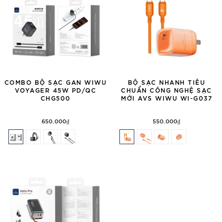
COMBO BỘ SẠC GAN WIWU
BỘ SẠC NHANH TIÊU
VOYAGER 45W PD/QC
CHUẨN CÔNG NGHỆ SẠC
CHG500
MỚI AVS WIWU WI-G037
650.000₫
550.000₫