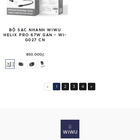
BỘ SẠC NHANH WIWU
HELIX PRO 67W GAN – WI-
G027 CN
850.000₫
«
1
2
3
4
»