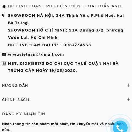
HỘ KINH DOANH PHỤ KIỆN ĐIỆN THOẠI TUẤN ANH
SHOWROOM HÀ NỘI
: 34A Thịnh Yên, P.Phố Huế, Hai
Bà Trưng.
SHOWROOM HỒ CHÍ MINH
: 93A Đường 3/2, phường
Vườn Lai, Hồ Chí Minh.
HOTLINE *LÀM ĐẠI LÝ*
: 0983734568
wiwuvietnam@gmail.com
MST: 0109188173 DO CHI CỤC THUẾ QUẬN HAI BÀ
TRƯNG CÂP NGÀY 19/05/2020.
HƯỚNG DẪN
CHÍNH SÁCH
ĐĂNG KÝ NHẬN TIN
Nhận thông tin sản phẩm mới nhất, tin khuyến mãi và nhiều hơn
nữa.