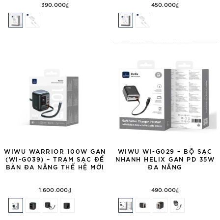
390.000₫
450.000₫
WIWU WARRIOR 100W GAN
WIWU WI-G029 – BỘ SẠC
(WI-G039) – TRẠM SẠC ĐỂ
NHANH HELIX GAN PD 35W
BÀN ĐA NĂNG THẾ HỆ MỚI
ĐA NĂNG
1.600.000₫
490.000₫