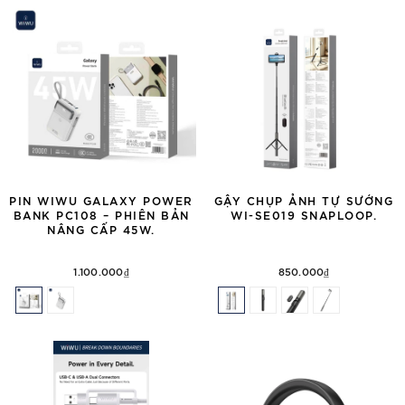
PIN WIWU GALAXY POWER
GẬY CHỤP ẢNH TỰ SƯỚNG
BANK PC108 – PHIÊN BẢN
WI-SE019 SNAPLOOP.
NÂNG CẤP 45W.
1.100.000₫
850.000₫