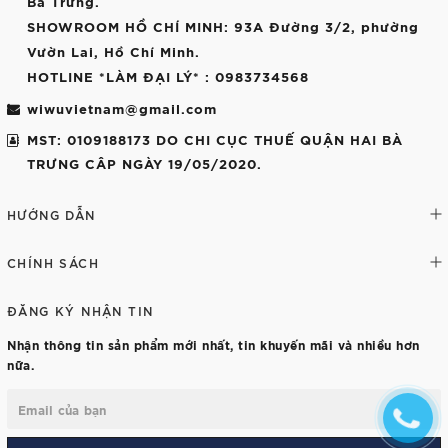
Bà Trưng.
SHOWROOM HỒ CHÍ MINH
: 93A Đường 3/2, phường
Vườn Lai, Hồ Chí Minh.
HOTLINE *LÀM ĐẠI LÝ*
: 0983734568
wiwuvietnam@gmail.com
MST: 0109188173 DO CHI CỤC THUẾ QUẬN HAI BÀ
TRƯNG CÂP NGÀY 19/05/2020.
HƯỚNG DẪN
CHÍNH SÁCH
ĐĂNG KÝ NHẬN TIN
Nhận thông tin sản phẩm mới nhất, tin khuyến mãi và nhiều hơn
nữa.