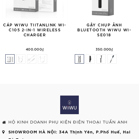
CÁP WIWU TIITANLINK WI-
GẬY CHỤP ẢNH
C105 2-IN-1 WIRELESS
BLUETOOTH WIWU WI-
CHARGER
SE018
400.000₫
350.000₫
HỘ KINH DOANH PHỤ KIỆN ĐIỆN THOẠI TUẤN ANH
SHOWROOM HÀ NỘI
: 34A Thịnh Yên, P.Phố Huế, Hai