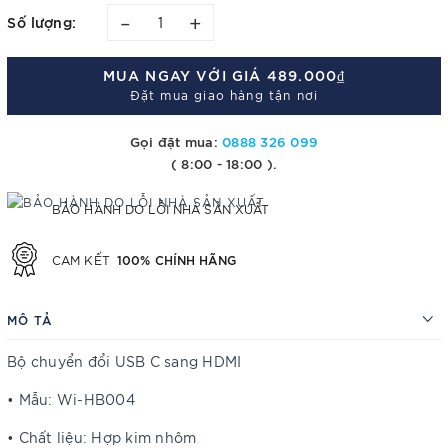
–
+
Số lượng:
MUA NGAY VỚI GIÁ
489.000₫
Đặt mua giao hàng tận nơi
Gọi đặt mua:
0888 326 099
( 8:00 - 18:00 ).
BẢO HÀNH DO LỖI NHÀ SẢN XUẤT
100% CHÍNH HÃNG
CAM KẾT
MÔ TẢ
Bộ chuyển đổi USB C sang HDMI
• Mẫu: Wi-HB004
• Chất liệu: Hợp kim nhôm