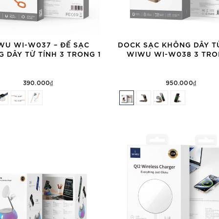
WU WI-W037 – ĐẾ SẠC
DOCK SẠC KHÔNG DÂY T
 DÂY TỪ TÍNH 3 TRONG 1
WIWU WI-W038 3 TRO
390.000₫
950.000₫