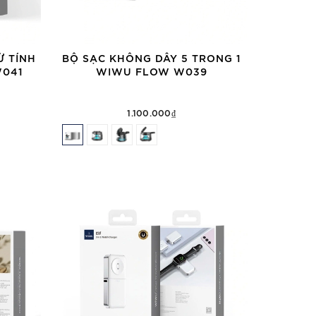
Ừ TÍNH
BỘ SẠC KHÔNG DÂY 5 TRONG 1
W041
WIWU FLOW W039
1.100.000₫