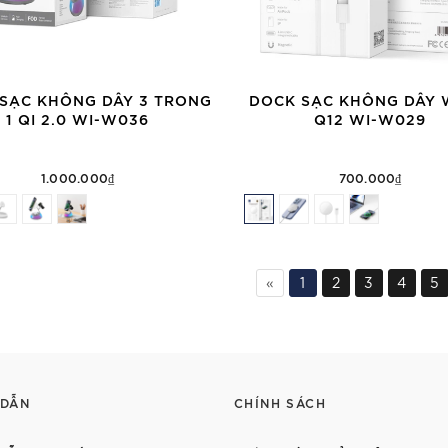
SẠC KHÔNG DÂY 3 TRONG
DOCK SẠC KHÔNG DÂY
1 QI 2.0 WI-W036
Q12 WI-W029
1.000.000₫
700.000₫
«
1
2
3
4
5
 DẪN
CHÍNH SÁCH