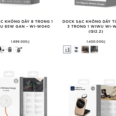
C KHÔNG DÂY 8 TRONG 1
DOCK SẠC KHÔNG DÂY T
U 65W GAN – WI-W040
3 TRONG 1 WIWU WI-
(QI2.2)
1.699.000₫
1.400.000₫