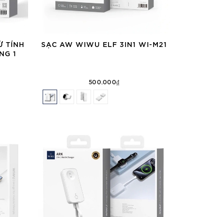
Ừ TÍNH
SẠC AW WIWU ELF 3IN1 WI-M21
NG 1
500.000₫