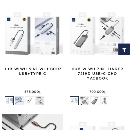
HUB WIWU 5IN1 WI-HB003
HUB WIWU 7IN1 LINKER
USB+TYPE C
721HD USB-C CHO
MACBOOK
375.000₫
790.000₫