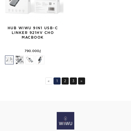
HUB WIWU 9IN1 USB-C
LINKER 921HV CHO
MACBOOK
790.000₫
«
1
2
3
»