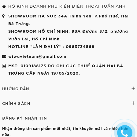
HỘ KINH DOANH PHỤ KIỆN ĐIỆN THOẠI TUẤN ANH
SHOWROOM HÀ NỘI
: 34A Thịnh Yên, P.Phố Huế, Hai
Bà Trưng.
SHOWROOM HỒ CHÍ MINH
: 93A Đường 3/2, phường
Vườn Lai, Hồ Chí Minh.
HOTLINE *LÀM ĐẠI LÝ*
: 0983734568
wiwuvietnam@gmail.com
MST: 0109188173 DO CHI CỤC THUẾ QUẬN HAI BÀ
TRƯNG CÂP NGÀY 19/05/2020.
HƯỚNG DẪN
CHÍNH SÁCH
ĐĂNG KÝ NHẬN TIN
Nhận thông tin sản phẩm mới nhất, tin khuyến mãi và nhiều hơn
nữa.