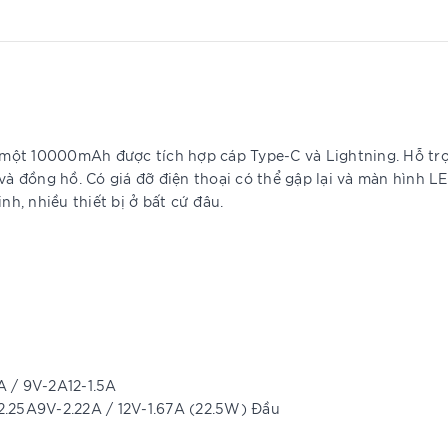
một 10000mAh được tích hợp cáp Type-C và Lightning. Hỗ tr
và đồng hồ. Có giá đỡ điện thoại có thể gập lại và màn hình LE
, nhiều thiết bị ở bất cứ đâu.
A / 9V-2A12-1.5A
2.25A9V-2.22A / 12V-1.67A (22.5W) Đầu