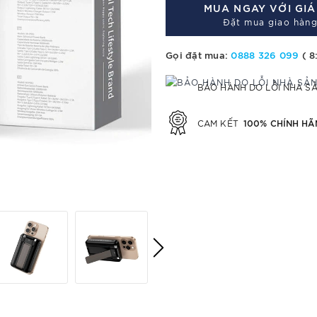
MUA NGAY VỚI GI
Đặt mua giao hàng
Gọi đặt mua:
0888 326 099
( 8
BẢO HÀNH DO LỖI NHÀ S
100% CHÍNH HÃ
CAM KẾT