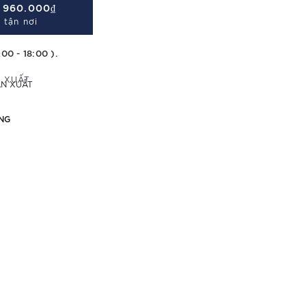
Á
960.000₫
 tận nơi
:00 - 18:00 ).
ẢN XUẤT
NG