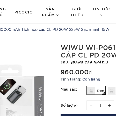
NG
SẢN
GIỚI
TIN TỨC
PICOCICI
Ủ
PHẨM
THIỆU
10000mAh Tích hợp cáp CL PD 20W 225W Sạc nhanh 15W
WIWU WI-P061
CÁP CL PD 20
SKU:
(ĐANG CẬP NHẬT...)
960.000₫
Tình trạng:
Còn hàng
Màu sắc:
Đen
–
+
Số lượng: