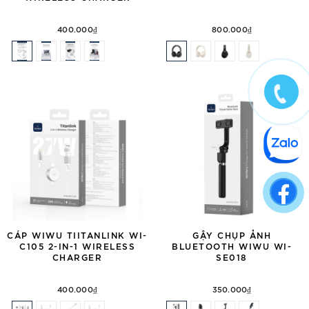
400.000₫
800.000₫
CÁP WIWU TIITANLINK WI-
GẬY CHỤP ẢNH
C105 2-IN-1 WIRELESS
BLUETOOTH WIWU WI-
CHARGER
SE018
400.000₫
350.000₫