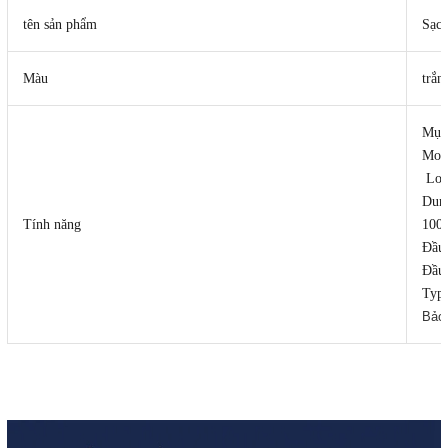
tên sản phẩm
Sạc 
Màu
trắn
Mục
Mod
Loại
Dung
Tính năng
100
Đầu
Đầu
Typ
Bảo 