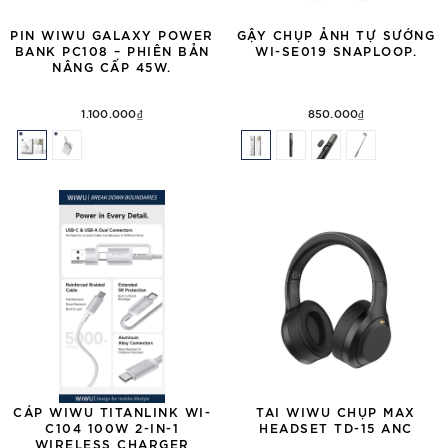
PIN WIWU GALAXY POWER
GẬY CHỤP ẢNH TỰ SƯỚNG
BANK PC108 – PHIÊN BẢN
WI-SE019 SNAPLOOP.
NÂNG CẤP 45W.
1.100.000₫
850.000₫
CÁP WIWU TITANLINK WI-
TAI WIWU CHỤP MAX
C104 100W 2-IN-1
HEADSET TD-15 ANC
WIRELESS CHARGER