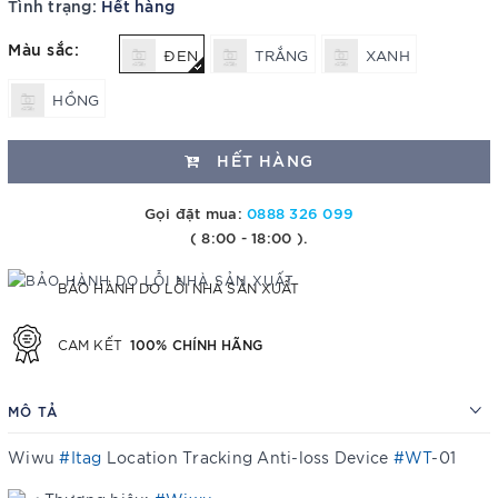
Tình trạng:
Hết hàng
Màu sắc:
ĐEN
TRẮNG
XANH
HỒNG
HẾT HÀNG
Gọi đặt mua:
0888 326 099
( 8:00 - 18:00 ).
BẢO HÀNH DO LỖI NHÀ SẢN XUẤT
100% CHÍNH HÃNG
CAM KẾT
MÔ TẢ
Wiwu
#Itag
Location Tracking Anti-loss Device
#WT
-01