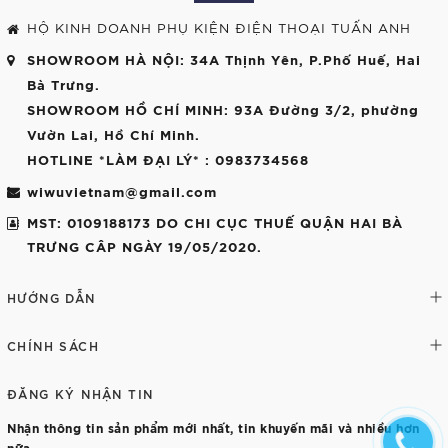
HỘ KINH DOANH PHỤ KIỆN ĐIỆN THOẠI TUẤN ANH
SHOWROOM HÀ NỘI
: 34A Thịnh Yên, P.Phố Huế, Hai
Bà Trưng.
SHOWROOM HỒ CHÍ MINH
: 93A Đường 3/2, phường
Vườn Lai, Hồ Chí Minh.
HOTLINE *LÀM ĐẠI LÝ*
: 0983734568
wiwuvietnam@gmail.com
MST: 0109188173 DO CHI CỤC THUẾ QUẬN HAI BÀ
TRƯNG CÂP NGÀY 19/05/2020.
HƯỚNG DẪN
CHÍNH SÁCH
ĐĂNG KÝ NHẬN TIN
Nhận thông tin sản phẩm mới nhất, tin khuyến mãi và nhiều hơn
nữa.