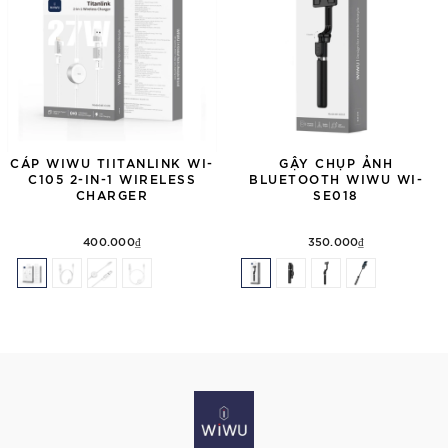
CÁP WIWU TIITANLINK WI-
GẬY CHỤP ẢNH
C105 2-IN-1 WIRELESS
BLUETOOTH WIWU WI-
CHARGER
SE018
400.000₫
350.000₫