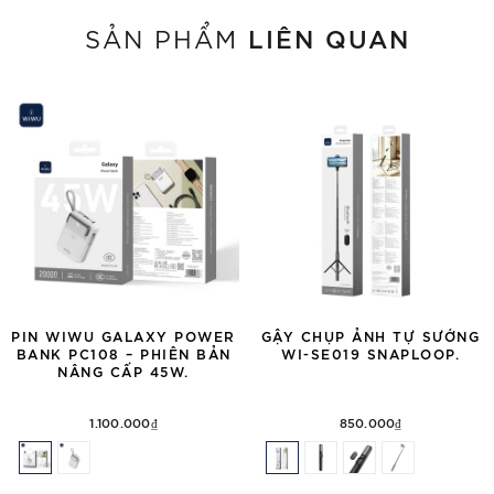
LIÊN QUAN
SẢN PHẨM
PIN WIWU GALAXY POWER
GẬY CHỤP ẢNH TỰ SƯỚNG
BANK PC108 – PHIÊN BẢN
WI-SE019 SNAPLOOP.
NÂNG CẤP 45W.
1.100.000₫
850.000₫