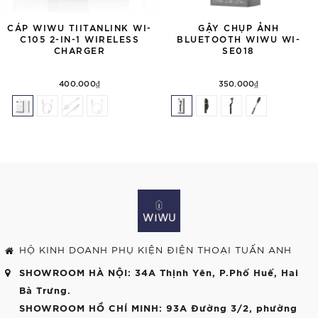
CÁP WIWU TIITANLINK WI-
GẬY CHỤP ẢNH
C105 2-IN-1 WIRELESS
BLUETOOTH WIWU WI-
CHARGER
SE018
400.000₫
350.000₫
HỘ KINH DOANH PHỤ KIỆN ĐIỆN THOẠI TUẤN ANH
SHOWROOM HÀ NỘI
: 34A Thịnh Yên, P.Phố Huế, Hai
Bà Trưng.
SHOWROOM HỒ CHÍ MINH
: 93A Đường 3/2, phường