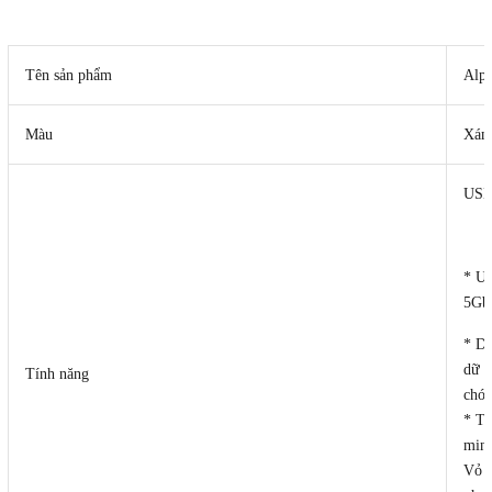
Tên sản phẩm
Alph
Màu
Xá
USB
* US
5Gb
* Dễ
dữ l
Tính năng
chón
* Ta
minh
Vỏ n