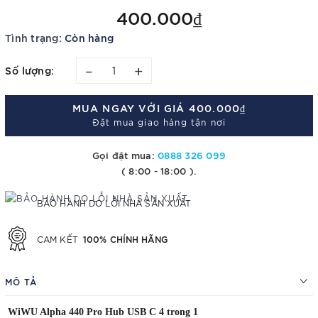
400.000₫
Tình trạng:
Còn hàng
–
+
Số lượng:
MUA NGAY VỚI GIÁ
400.000₫
Đặt mua giao hàng tận nơi
Gọi đặt mua:
0888 326 099
( 8:00 - 18:00 ).
BẢO HÀNH DO LỖI NHÀ SẢN XUẤT
100% CHÍNH HÃNG
CAM KẾT
MÔ TẢ
WiWU Alpha 440 Pro Hub USB C 4 trong 1