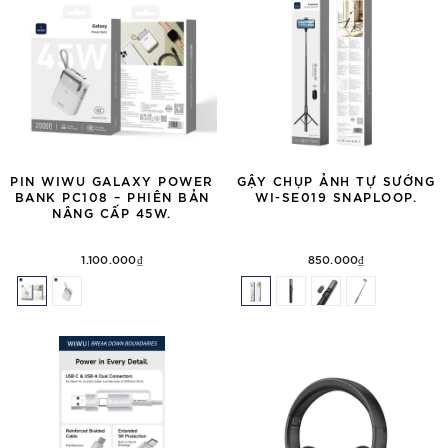
PIN WIWU GALAXY POWER
GẬY CHỤP ẢNH TỰ SƯỚNG
BANK PC108 – PHIÊN BẢN
WI-SE019 SNAPLOOP.
NÂNG CẤP 45W.
1.100.000₫
850.000₫