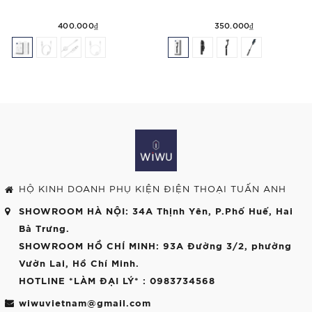
400.000₫
350.000₫
HỘ KINH DOANH PHỤ KIỆN ĐIỆN THOẠI TUẤN ANH
SHOWROOM HÀ NỘI
: 34A Thịnh Yên, P.Phố Huế, Hai
Bà Trưng.
SHOWROOM HỒ CHÍ MINH
: 93A Đường 3/2, phường
Vườn Lai, Hồ Chí Minh.
HOTLINE *LÀM ĐẠI LÝ*
: 0983734568
wiwuvietnam@gmail.com