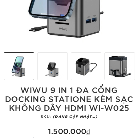
WIWU 9 IN 1 ĐA CỔNG
DOCKING STATIONE KÈM SẠC
KHÔNG DÂY HDMI WI-W025
SKU:
(ĐANG CẬP NHẬT...)
1.500.000₫