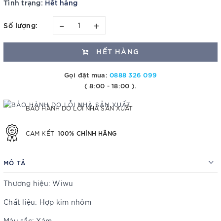
Tình trạng:
Hết hàng
–
+
Số lượng:
HẾT HÀNG
Gọi đặt mua:
0888 326 099
( 8:00 - 18:00 ).
BẢO HÀNH DO LỖI NHÀ SẢN XUẤT
100% CHÍNH HÃNG
CAM KẾT
MÔ TẢ
Thương hiệu: Wiwu
Chất liệu: Hợp kim nhôm
Màu sắc: Xám