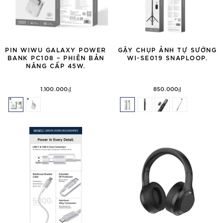
PIN WIWU GALAXY POWER
GẬY CHỤP ẢNH TỰ SƯỚNG
BANK PC108 – PHIÊN BẢN
WI-SE019 SNAPLOOP.
NÂNG CẤP 45W.
1.100.000₫
850.000₫