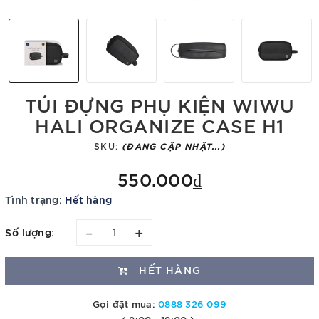
TÚI ĐỰNG PHỤ KIỆN WIWU
HALI ORGANIZE CASE H1
SKU:
(ĐANG CẬP NHẬT...)
550.000₫
Tình trạng:
Hết hàng
–
+
Số lượng:
HẾT HÀNG
Gọi đặt mua:
0888 326 099