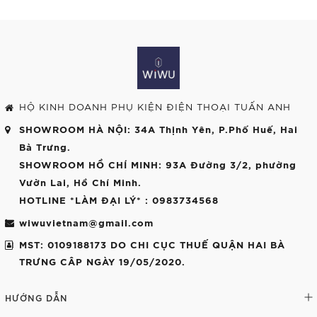
HỘ KINH DOANH PHỤ KIỆN ĐIỆN THOẠI TUẤN ANH
SHOWROOM HÀ NỘI
: 34A Thịnh Yên, P.Phố Huế, Hai
Bà Trưng.
SHOWROOM HỒ CHÍ MINH
: 93A Đường 3/2, phường
Vườn Lai, Hồ Chí Minh.
HOTLINE *LÀM ĐẠI LÝ*
: 0983734568
wiwuvietnam@gmail.com
MST: 0109188173 DO CHI CỤC THUẾ QUẬN HAI BÀ
TRƯNG CÂP NGÀY 19/05/2020.
HƯỚNG DẪN