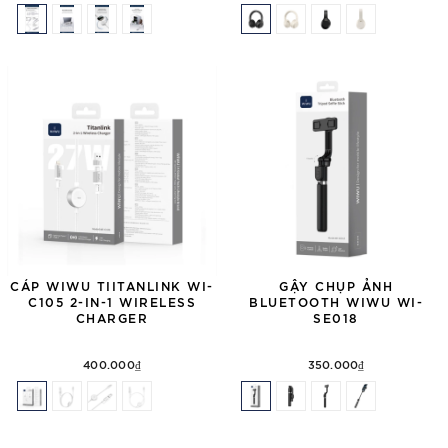
CÁP WIWU TIITANLINK WI-
GẬY CHỤP ẢNH
C105 2-IN-1 WIRELESS
BLUETOOTH WIWU WI-
CHARGER
SE018
400.000₫
350.000₫