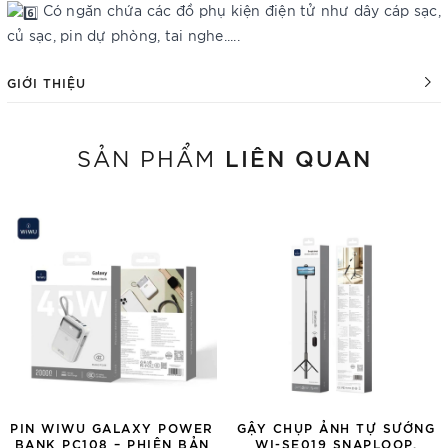
Có ngăn chứa các đồ phụ kiện điện tử như dây cáp sạc,
củ sạc, pin dự phòng, tai nghe.....
GIỚI THIỆU
LIÊN QUAN
SẢN PHẨM
PIN WIWU GALAXY POWER
GẬY CHỤP ẢNH TỰ SƯỚNG
BANK PC108 – PHIÊN BẢN
WI-SE019 SNAPLOOP.