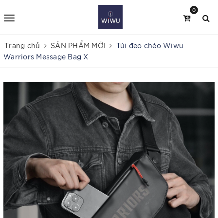
0
Trang chủ
SẢN PHẨM MỚI
Túi đeo chéo Wiwu
Warriors Message Bag X