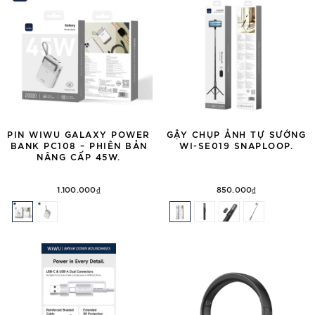
PIN WIWU GALAXY POWER
GẬY CHỤP ẢNH TỰ SƯỚNG
BANK PC108 – PHIÊN BẢN
WI-SE019 SNAPLOOP.
NÂNG CẤP 45W.
1.100.000₫
850.000₫