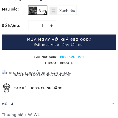
Màu sắc:
Đen
Xanh rêu
–
+
Số lượng:
MUA NGAY VỚI GIÁ
690.000₫
Đặt mua giao hàng tận nơi
Gọi đặt mua:
0888 326 099
( 8:00 - 18:00 ).
BẢO HÀNH DO LỖI NHÀ SẢN XUẤT
100% CHÍNH HÃNG
CAM KẾT
MÔ TẢ
Thương hiệu: WiWU