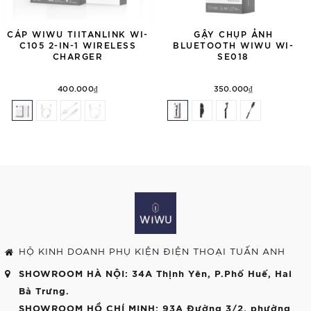
CÁP WIWU TIITANLINK WI-
GẬY CHỤP ẢNH
C105 2-IN-1 WIRELESS
BLUETOOTH WIWU WI-
CHARGER
SE018
400.000₫
350.000₫
HỘ KINH DOANH PHỤ KIỆN ĐIỆN THOẠI TUẤN ANH
SHOWROOM HÀ NỘI
: 34A Thịnh Yên, P.Phố Huế, Hai
Bà Trưng.
SHOWROOM HỒ CHÍ MINH
: 93A Đường 3/2, phường