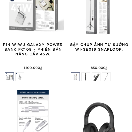
PIN WIWU GALAXY POWER
GẬY CHỤP ẢNH TỰ SƯỚNG
BANK PC108 – PHIÊN BẢN
WI-SE019 SNAPLOOP.
NÂNG CẤP 45W.
1.100.000₫
850.000₫