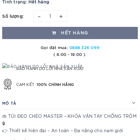
Tình trạng:
Hết hàng
–
+
Số lượng:
HẾT HÀNG
Gọi đặt mua:
0888 326 099
( 8:00 - 18:00 ).
BẢO HÀNH DO LỖI NHÀ SẢN XUẤT
100% CHÍNH HÃNG
CAM KẾT
MÔ TẢ
👜 TÚI ĐEO CHÉO MASTER – KHÓA VÂN TAY CHỐNG TRỘM
🔒
👉 Thiết kế hiện đại – An toàn – Đa năng cho nam giới