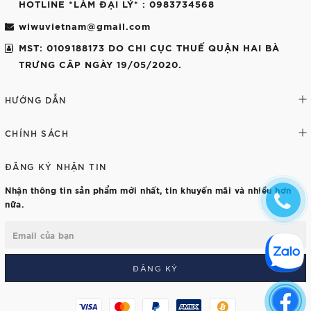
HOTLINE *LÀM ĐẠI LÝ*
: 0983734568
wiwuvietnam@gmail.com
MST: 0109188173 DO CHI CỤC THUẾ QUẬN HAI BÀ
TRƯNG CÂP NGÀY 19/05/2020.
HƯỚNG DẪN
CHÍNH SÁCH
ĐĂNG KÝ NHẬN TIN
Nhận thông tin sản phẩm mới nhất, tin khuyến mãi và nhiều hơn
nữa.
ĐĂNG KÝ