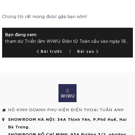
Chúng tôi rất mong được gặp bạn sớm!
Bạn đang xem:
tham dự Triển lãm WIWU Điện tử Toàn cầu vào ngày 18-21 tháng 4 năm 2025
Bài trước
Bài sau
HỘ KINH DOANH PHỤ KIỆN ĐIỆN THOẠI TUẤN ANH
SHOWROOM HÀ NỘI
: 34A Thịnh Yên, P.Phố Huế, Hai
Bà Trưng.
SHOWROOM HỒ CHÍ MINH
: 93A Đường 3/2, phường