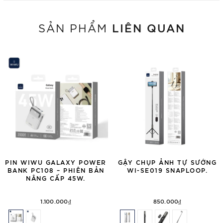
LIÊN QUAN
SẢN PHẨM
PIN WIWU GALAXY POWER
GẬY CHỤP ẢNH TỰ SƯỚNG
BANK PC108 – PHIÊN BẢN
WI-SE019 SNAPLOOP.
NÂNG CẤP 45W.
1.100.000₫
850.000₫