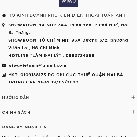
HỘ KINH DOANH PHỤ KIỆN ĐIỆN THOẠI TUẤN ANH
SHOWROOM HÀ NỘI
: 34A Thịnh Yên, P.Phố Huế, Hai
Bà Trưng.
SHOWROOM HỒ CHÍ MINH
: 93A Đường 3/2, phường
Vườn Lai, Hồ Chí Minh.
HOTLINE *LÀM ĐẠI LÝ*
: 0983734568
wiwuvietnam@gmail.com
MST: 0109188173 DO CHI CỤC THUẾ QUẬN HAI BÀ
TRƯNG CÂP NGÀY 19/05/2020.
HƯỚNG DẪN
CHÍNH SÁCH
ĐĂNG KÝ NHẬN TIN