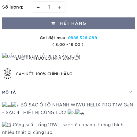
–
+
Số lượng:
HẾT HÀNG
Gọi đặt mua:
0888 326 099
( 8:00 - 18:00 ).
BẢO HÀNH DO LỖI NHÀ SẢN XUẤT
100% CHÍNH HÃNG
CAM KẾT
MÔ TẢ
BỘ SẠC Ô TÔ NHANH WIWU HELIX PRO 111W GaN
– SẠC 4 THIẾT BỊ CÙNG LÚC!
Công suất tổng 111W – sạc siêu nhanh, tương thích
nhiều thiết bị cùng lúc.