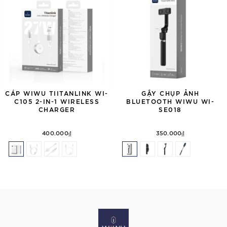
CÁP WIWU TIITANLINK WI-
GẬY CHỤP ẢNH
C105 2-IN-1 WIRELESS
BLUETOOTH WIWU WI-
CHARGER
SE018
400.000₫
350.000₫