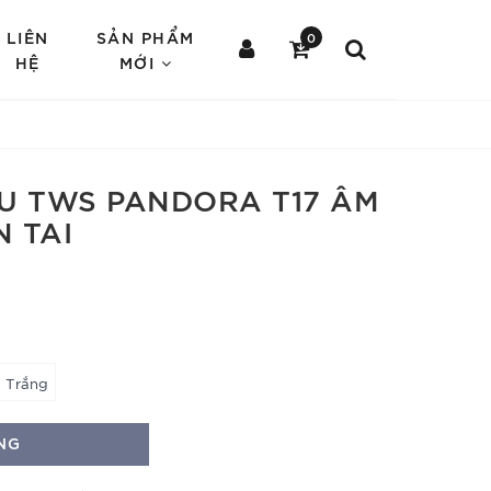
LIÊN
SẢN PHẨM
0
HỆ
MỚI
U TWS PANDORA T17 ÂM
 TAI
Trắng
NG