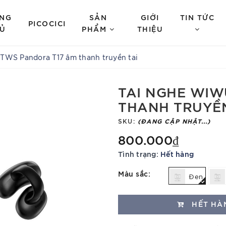
NG
SẢN
GIỚI
TIN TỨC
PICOCICI
Ủ
PHẨM
THIỆU
TWS Pandora T17 âm thanh truyền tai
TAI NGHE WIW
THANH TRUYỀN
SKU:
(ĐANG CẬP NHẬT...)
800.000₫
Tình trạng:
Hết hàng
Màu sắc:
Đen
HẾT HÀ