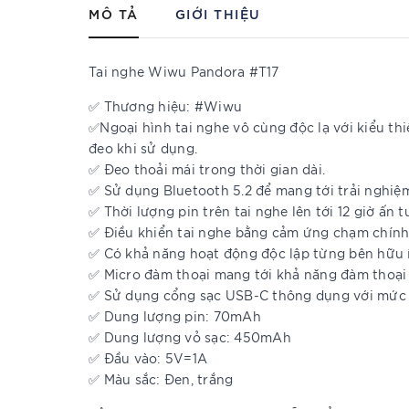
MÔ TẢ
GIỚI THIỆU
Tai nghe Wiwu Pandora #T17
✅ Thương hiệu: #Wiwu
✅Ngoại hình tai nghe vô cùng độc lạ với kiểu t
đeo khi sử dụng.
✅ Đeo thoải mái trong thời gian dài.
✅ Sử dụng Bluetooth 5.2 để mang tới trải nghiệ
✅ Thời lượng pin trên tai nghe lên tới 12 giờ ấn 
✅ Điều khiển tai nghe bằng cảm ứng chạm chính
✅ Có khả năng hoạt động độc lập từng bên hữu 
✅ Micro đàm thoại mang tới khả năng đàm thoại h
✅ Sử dụng cổng sạc USB-C thông dụng với mức đ
✅ Dung lượng pin: 70mAh
✅ Dung lượng vỏ sạc: 450mAh
✅ Đầu vào: 5V=1A
✅ Màu sắc: Đen, trắng