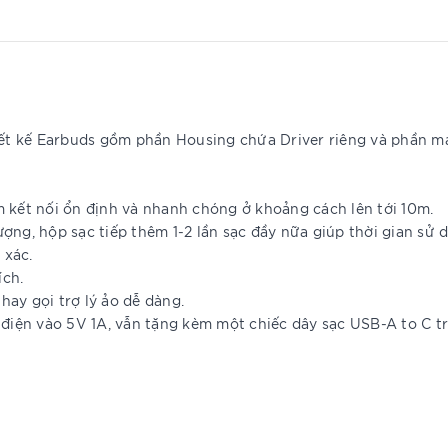
hiết kế Earbuds gồm phần Housing chứa Driver riêng và phần m
m kết nối ổn định và nhanh chóng ở khoảng cách lên tới 10m.
tượng, hộp sạc tiếp thêm 1-2 lần sạc đầy nữa giúp thời gian sử
 xác.
ích.
ay gọi trợ lý ảo dễ dàng.
iện vào 5V 1A, vẫn tặng kèm một chiếc dây sạc USB-A to C tr