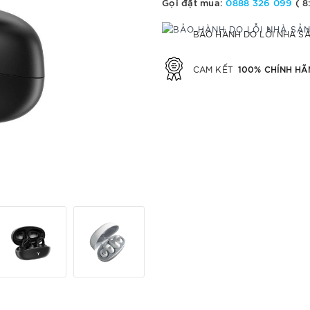
Gọi đặt mua:
0888 326 099
( 8
BẢO HÀNH DO LỖI NHÀ S
100% CHÍNH HÃ
CAM KẾT