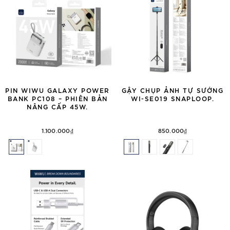
PIN WIWU GALAXY POWER
GẬY CHỤP ẢNH TỰ SƯỚNG
BANK PC108 – PHIÊN BẢN
WI-SE019 SNAPLOOP.
NÂNG CẤP 45W.
1.100.000₫
850.000₫