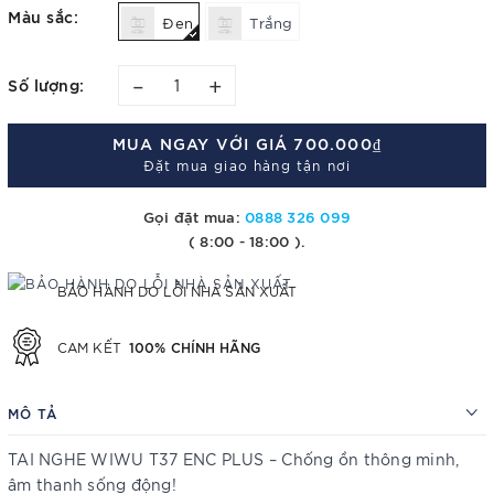
Màu sắc:
Đen
Trắng
–
+
Số lượng:
MUA NGAY VỚI GIÁ
700.000₫
Đặt mua giao hàng tận nơi
Gọi đặt mua:
0888 326 099
( 8:00 - 18:00 ).
BẢO HÀNH DO LỖI NHÀ SẢN XUẤT
100% CHÍNH HÃNG
CAM KẾT
MÔ TẢ
TAI NGHE WIWU T37 ENC PLUS – Chống ồn thông minh,
âm thanh sống động!