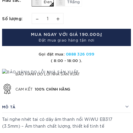
Đen
TRắng
–
+
Số lượng:
MUA NGAY VỚI GIÁ
190.000₫
Đặt mua giao hàng tận nơi
Gọi đặt mua:
0888 326 099
( 8:00 - 18:00 ).
BẢO HÀNH DO LỖI NHÀ SẢN XUẤT
100% CHÍNH HÃNG
CAM KẾT
MÔ TẢ
Tai nghe nhét tai có dây âm thanh nổi WiWU EB317
(3.5mm) – Âm thanh chất lượng, thiết kế tinh tế