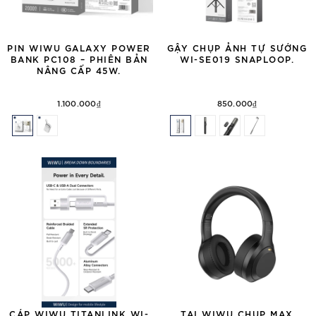
PIN WIWU GALAXY POWER
GẬY CHỤP ẢNH TỰ SƯỚNG
BANK PC108 – PHIÊN BẢN
WI-SE019 SNAPLOOP.
NÂNG CẤP 45W.
1.100.000₫
850.000₫
CÁP WIWU TITANLINK WI-
TAI WIWU CHỤP MAX