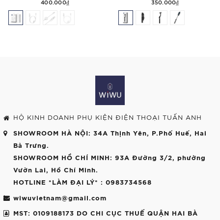
400.000₫
350.000₫
HỘ KINH DOANH PHỤ KIỆN ĐIỆN THOẠI TUẤN ANH
SHOWROOM HÀ NỘI
: 34A Thịnh Yên, P.Phố Huế, Hai
Bà Trưng.
SHOWROOM HỒ CHÍ MINH
: 93A Đường 3/2, phường
Vườn Lai, Hồ Chí Minh.
HOTLINE *LÀM ĐẠI LÝ*
: 0983734568
wiwuvietnam@gmail.com
MST: 0109188173 DO CHI CỤC THUẾ QUẬN HAI BÀ