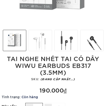
TAI NGHE NHÉT TAI CÓ DÂY
WIWU EARBUDS EB317
(3.5MM)
SKU:
(ĐANG CẬP NHẬT...)
190.000₫
Tình trạng:
Còn hàng
Màu sắc: