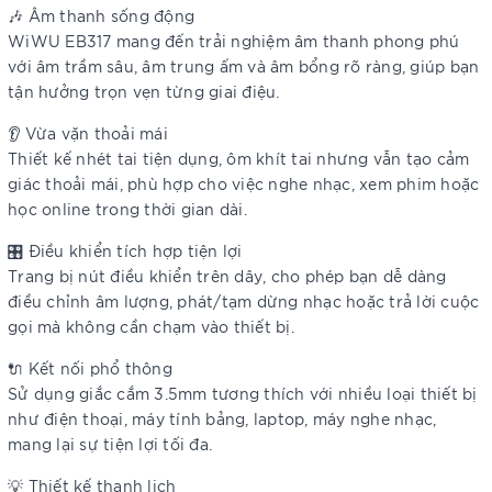
🎶 Âm thanh sống động
WiWU EB317 mang đến trải nghiệm âm thanh phong phú
với âm trầm sâu, âm trung ấm và âm bổng rõ ràng, giúp bạn
tận hưởng trọn vẹn từng giai điệu.
👂 Vừa vặn thoải mái
Thiết kế nhét tai tiện dụng, ôm khít tai nhưng vẫn tạo cảm
giác thoải mái, phù hợp cho việc nghe nhạc, xem phim hoặc
học online trong thời gian dài.
🎛️ Điều khiển tích hợp tiện lợi
Trang bị nút điều khiển trên dây, cho phép bạn dễ dàng
điều chỉnh âm lượng, phát/tạm dừng nhạc hoặc trả lời cuộc
gọi mà không cần chạm vào thiết bị.
🔌 Kết nối phổ thông
Sử dụng giắc cắm 3.5mm tương thích với nhiều loại thiết bị
như điện thoại, máy tính bảng, laptop, máy nghe nhạc,
mang lại sự tiện lợi tối đa.
💡 Thiết kế thanh lịch