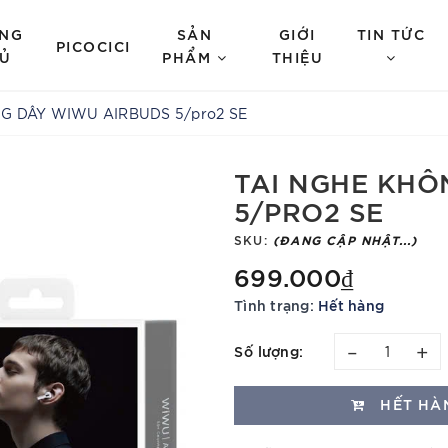
NG
SẢN
GIỚI
TIN TỨC
PICOCICI
Ủ
PHẨM
THIỆU
G DÂY WIWU AIRBUDS 5/pro2 SE
TAI NGHE KHÔ
5/PRO2 SE
SKU:
(ĐANG CẬP NHẬT...)
699.000₫
Tình trạng:
Hết hàng
–
+
Số lượng:
HẾT HÀ