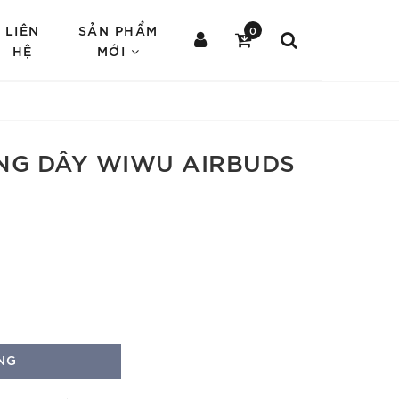
LIÊN
SẢN PHẨM
0
HỆ
MỚI
NG DÂY WIWU AIRBUDS
NG