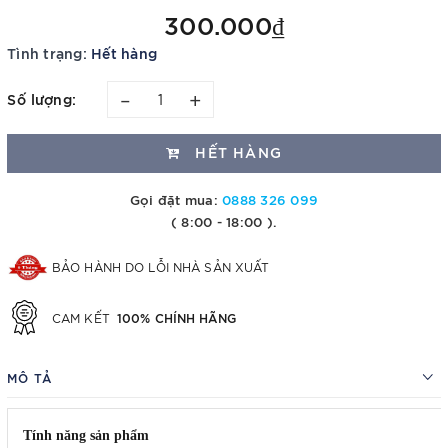
300.000₫
Tình trạng:
Hết hàng
–
+
Số lượng:
HẾT HÀNG
Gọi đặt mua:
0888 326 099
( 8:00 - 18:00 ).
BẢO HÀNH DO LỖI NHÀ SẢN XUẤT
100% CHÍNH HÃNG
CAM KẾT
MÔ TẢ
Tính năng sản phẩm