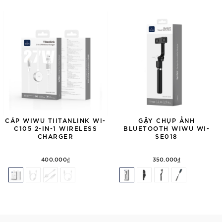
CÁP WIWU TIITANLINK WI-
GẬY CHỤP ẢNH
C105 2-IN-1 WIRELESS
BLUETOOTH WIWU WI-
CHARGER
SE018
400.000₫
350.000₫