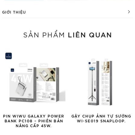
GIỚI THIỆU
LIÊN QUAN
SẢN PHẨM
PIN WIWU GALAXY POWER
GẬY CHỤP ẢNH TỰ SƯỚNG
BANK PC108 – PHIÊN BẢN
WI-SE019 SNAPLOOP.
NÂNG CẤP 45W.