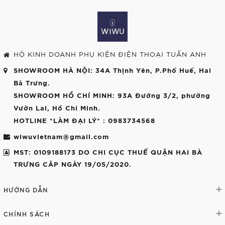
HỘ KINH DOANH PHỤ KIỆN ĐIỆN THOẠI TUẤN ANH
SHOWROOM HÀ NỘI
: 34A Thịnh Yên, P.Phố Huế, Hai
Bà Trưng.
SHOWROOM HỒ CHÍ MINH
: 93A Đường 3/2, phường
Vườn Lai, Hồ Chí Minh.
HOTLINE *LÀM ĐẠI LÝ*
: 0983734568
wiwuvietnam@gmail.com
MST: 0109188173 DO CHI CỤC THUẾ QUẬN HAI BÀ
TRƯNG CÂP NGÀY 19/05/2020.
HƯỚNG DẪN
CHÍNH SÁCH