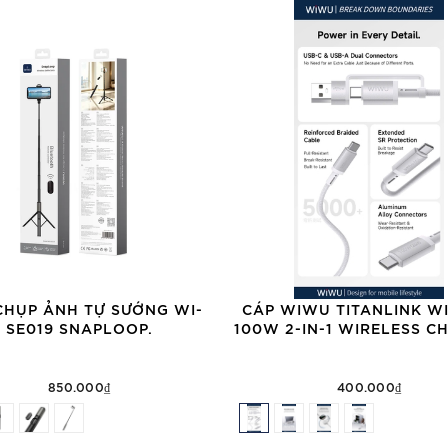
CHỤP ẢNH TỰ SƯỚNG WI-
CÁP WIWU TITANLINK WI
SE019 SNAPLOOP.
100W 2-IN-1 WIRELESS C
850.000₫
400.000₫