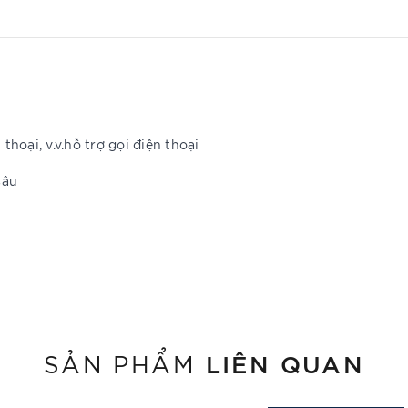
hoại, v.v.hỗ trợ gọi điện thoại
sâu
LIÊN QUAN
SẢN PHẨM