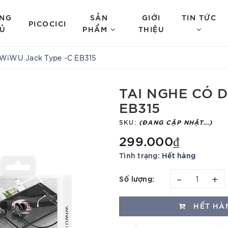
NG
SẢN
GIỚI
TIN TỨC
PICOCICI
Ủ
PHẨM
THIỆU
 WiWU Jack Type -C EB315
TAI NGHE CÓ 
EB315
SKU:
(ĐANG CẬP NHẬT...)
299.000₫
Tình trạng:
Hết hàng
–
+
Số lượng:
HẾT HÀ