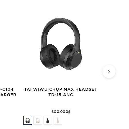
-C104
TAI WIWU CHỤP MAX HEADSET
CÁP WIWU 
HARGER
TD-15 ANC
IN-1 
800.000₫