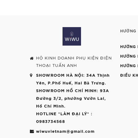
HƯỚNG
HƯỚNG 
HƯỚNG 
HỘ KINH DOANH PHỤ KIỆN ĐIỆN
THOẠI TUẤN ANH
HƯỚNG 
SHOWROOM HÀ NỘI
: 34A Thịnh
ĐIỀU K
Yên, P.Phố Huế, Hai Bà Trưng.
SHOWROOM HỒ CHÍ MINH
: 93A
Đường 3/2, phường Vườn Lai,
Hồ Chí Minh.
HOTLINE *LÀM ĐẠI LÝ*
:
0983734568
wiwuvietnam@gmail.com