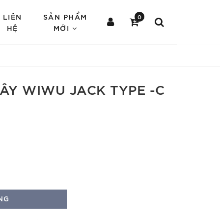
LIÊN
SẢN PHẨM
0
HỆ
MỚI
DÂY WIWU JACK TYPE -C
NG