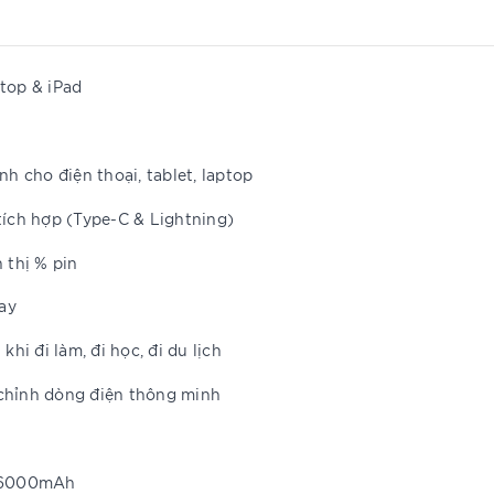
top & iPad
 cho điện thoại, tablet, laptop
 tích hợp (Type-C & Lightning)
 thị % pin
ay
i đi làm, đi học, đi du lịch
 chỉnh dòng điện thông minh
c 6000mAh