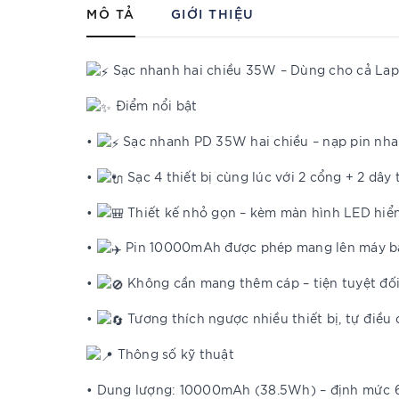
MÔ TẢ
GIỚI THIỆU
Sạc nhanh hai chiều 35W – Dùng cho cả Lap
Điểm nổi bật
•
Sạc nhanh PD 35W hai chiều – nạp pin nhanh
•
Sạc 4 thiết bị cùng lúc với 2 cổng + 2 dây
•
Thiết kế nhỏ gọn – kèm màn hình LED hiển
•
Pin 10000mAh được phép mang lên máy b
•
Không cần mang thêm cáp – tiện tuyệt đối kh
•
Tương thích ngược nhiều thiết bị, tự điều
Thông số kỹ thuật
• Dung lượng: 10000mAh (38.5Wh) – định mứ