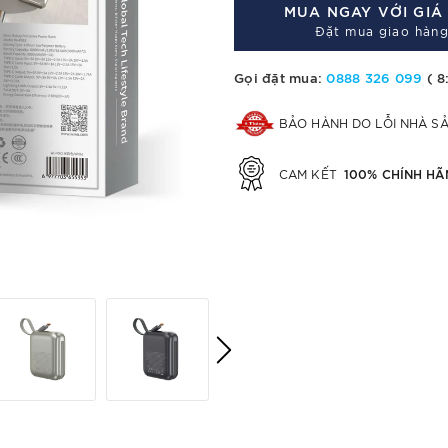
MUA NGAY VỚI GI
Đặt mua giao hàng
Gọi đặt mua:
0888 326 099
( 8
BẢO HÀNH DO LỖI NHÀ S
100% CHÍNH HÃ
CAM KẾT