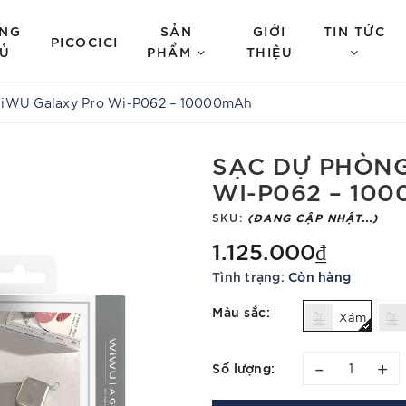
NG
SẢN
GIỚI
TIN TỨC
PICOCICI
Ủ
PHẨM
THIỆU
iWU Galaxy Pro Wi-P062 – 10000mAh
SẠC DỰ PHÒN
WI-P062 – 10
SKU:
(ĐANG CẬP NHẬT...)
1.125.000₫
Tình trạng:
Còn hàng
Màu sắc:
Xám
–
+
Số lượng: