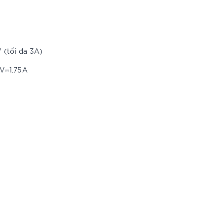
 (tối đa 3A)
0V⎓1.75A