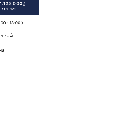
Á
1.125.000₫
 tận nơi
:00 - 18:00 ).
ẢN XUẤT
NG