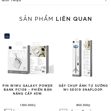
LIÊN QUAN
SẢN PHẨM
PIN WIWU GALAXY POWER
GẬY CHỤP ẢNH TỰ SƯỚNG
BANK PC108 – PHIÊN BẢN
WI-SE019 SNAPLOOP.
NÂNG CẤP 45W.
1.100.000₫
850.000₫