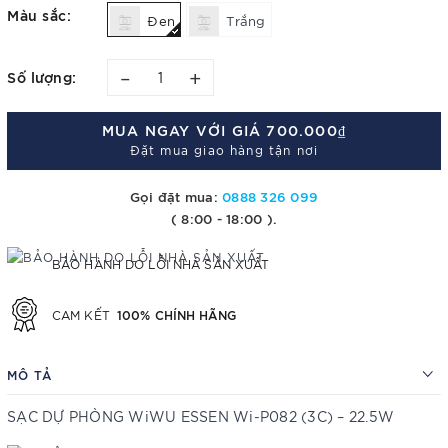
Màu sắc:
Đen
Trắng
–
+
Số lượng:
MUA NGAY VỚI GIÁ
700.000₫
Đặt mua giao hàng tận nơi
Gọi đặt mua:
0888 326 099
( 8:00 - 18:00 ).
BẢO HÀNH DO LỖI NHÀ SẢN XUẤT
100% CHÍNH HÃNG
CAM KẾT
MÔ TẢ
SẠC DỰ PHÒNG WiWU ESSEN Wi-P082 (3C) – 22.5W