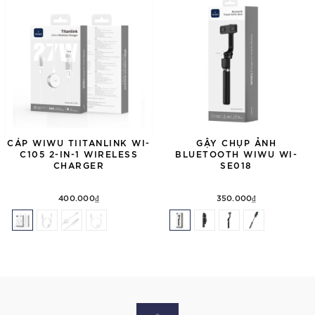
CÁP WIWU TIITANLINK WI-
GẬY CHỤP ẢNH
C105 2-IN-1 WIRELESS
BLUETOOTH WIWU WI-
CHARGER
SE018
400.000₫
350.000₫