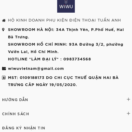
HỘ KINH DOANH PHỤ KIỆN ĐIỆN THOẠI TUẤN ANH
SHOWROOM HÀ NỘI
: 34A Thịnh Yên, P.Phố Huế, Hai
Bà Trưng.
SHOWROOM HỒ CHÍ MINH
: 93A Đường 3/2, phường
Vườn Lai, Hồ Chí Minh.
HOTLINE *LÀM ĐẠI LÝ*
: 0983734568
wiwuvietnam@gmail.com
MST: 0109188173 DO CHI CỤC THUẾ QUẬN HAI BÀ
TRƯNG CÂP NGÀY 19/05/2020.
HƯỚNG DẪN
CHÍNH SÁCH
ĐĂNG KÝ NHẬN TIN