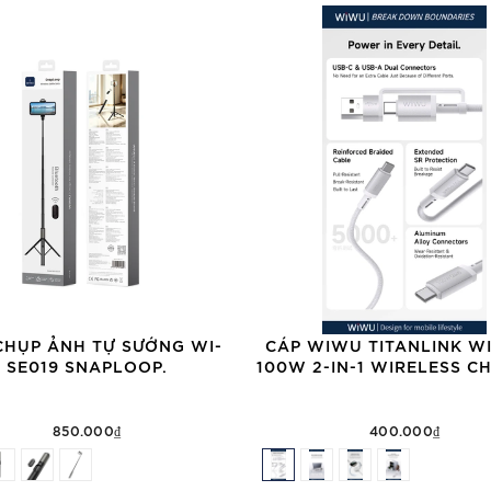
CHỤP ẢNH TỰ SƯỚNG WI-
CÁP WIWU TITANLINK WI
SE019 SNAPLOOP.
100W 2-IN-1 WIRELESS C
850.000₫
400.000₫