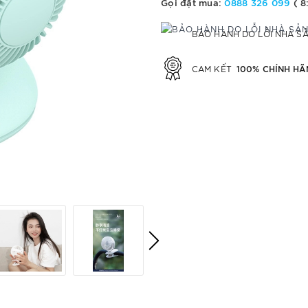
Gọi đặt mua:
0888 326 099
( 8
BẢO HÀNH DO LỖI NHÀ S
100% CHÍNH HÃ
CAM KẾT