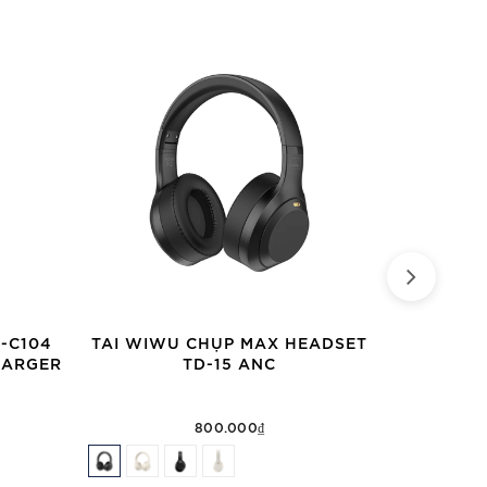
-C104
TAI WIWU CHỤP MAX HEADSET
CÁP WIWU 
HARGER
TD-15 ANC
IN-1 
800.000₫