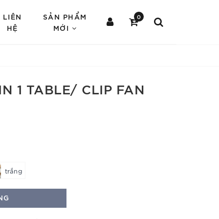
LIÊN
SẢN PHẨM
0
HỆ
MỚI
N 1 TABLE/ CLIP FAN
trắng
NG