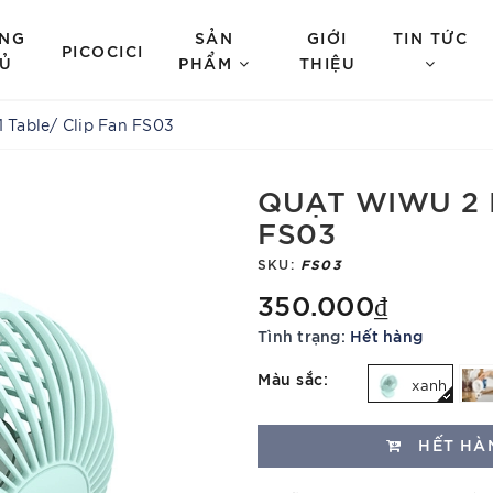
NG
SẢN
GIỚI
TIN TỨC
PICOCICI
Ủ
PHẨM
THIỆU
1 Table/ Clip Fan FS03
QUẠT WIWU 2 I
FS03
SKU:
FS03
350.000₫
Tình trạng:
Hết hàng
Màu sắc:
xanh
HẾT HÀ