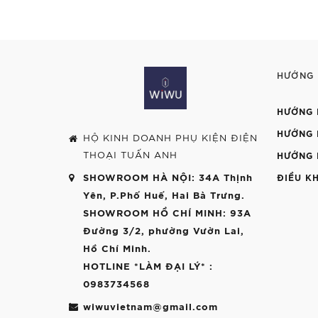
HƯỚNG
HƯỚNG 
HƯỚNG 
HỘ KINH DOANH PHỤ KIỆN ĐIỆN
THOẠI TUẤN ANH
HƯỚNG 
SHOWROOM HÀ NỘI
: 34A Thịnh
ĐIỀU K
Yên, P.Phố Huế, Hai Bà Trưng.
SHOWROOM HỒ CHÍ MINH
: 93A
Đường 3/2, phường Vườn Lai,
Hồ Chí Minh.
HOTLINE *LÀM ĐẠI LÝ*
:
0983734568
wiwuvietnam@gmail.com