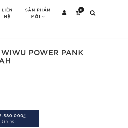
LIÊN
SẢN PHẨM
0
HỆ
MỚI
G WIWU POWER PANK
MAH
2.580.000₫
 tận nơi