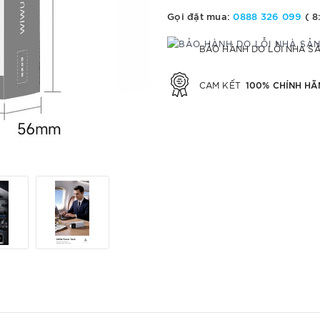
Gọi đặt mua:
0888 326 099
( 8
BẢO HÀNH DO LỖI NHÀ S
100% CHÍNH HÃ
CAM KẾT