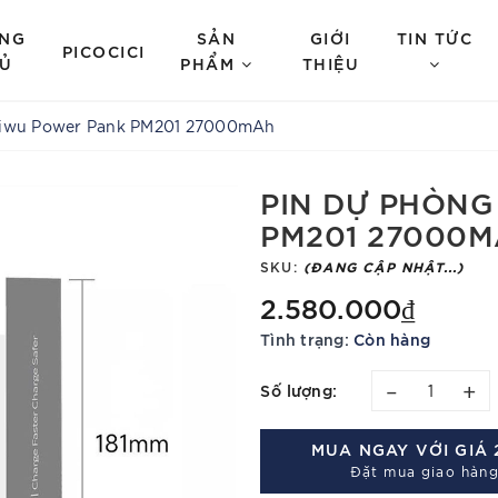
NG
SẢN
GIỚI
TIN TỨC
PICOCICI
Ủ
PHẨM
THIỆU
Wiwu Power Pank PM201 27000mAh
PIN DỰ PHÒN
PM201 27000
SKU:
(ĐANG CẬP NHẬT...)
2.580.000₫
Tình trạng:
Còn hàng
–
+
Số lượng:
MUA NGAY VỚI GIÁ
Đặt mua giao hàng