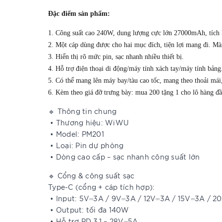
Đặc điểm sản phẩm:
1. Công suất cao 240W, dung lượng cực lớn 27000mAh, tích
2. Một cáp dùng được cho hai mục đích, tiện lợi mang đi. Mà
3. Hiển thị rõ mức pin, sạc nhanh nhiều thiết bị.
4. Hỗ trợ điện thoại di động/máy tính xách tay/máy tính bảng
5. Có thể mang lên máy bay/tàu cao tốc, mang theo thoải 
6. Kèm theo giá đỡ trưng bày: mua 200 tặng 1 cho lô hàng đầ
🔹 Thông tin chung
• Thương hiệu: WiWU
• Model: PM201
• Loại: Pin dự phòng
• Dòng cao cấp – sạc nhanh công suất lớn
🔹 Cổng & công suất sạc
Type-C (cổng + cáp tích hợp):
• Input: 5V⎓3A / 9V⎓3A / 12V⎓3A / 15V⎓3A / 2
• Output: tối đa 140W
• Hỗ trợ PD 3.1 – 28V⎓5A