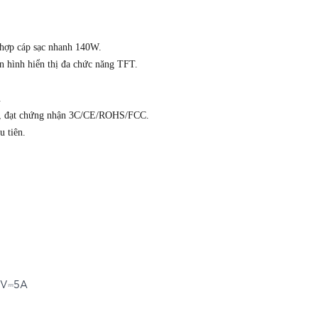
 hợp cáp sạc nhanh 140W.
n hình hiển thị đa chức năng TFT.
.
mái, đạt chứng nhận 3C/CE/ROHS/FCC.
u tiên.
0V⎓5A