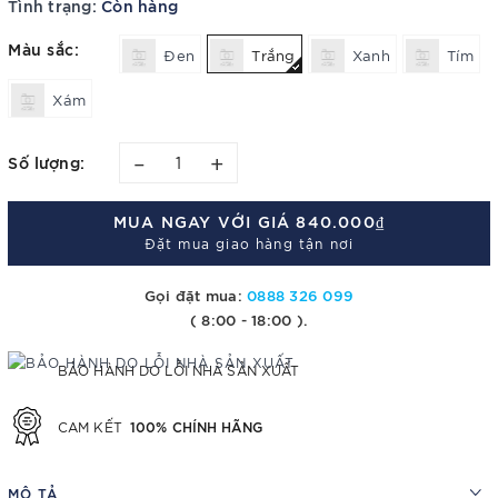
Tình trạng:
Còn hàng
Màu sắc:
Đen
Trắng
Xanh
Tím
Xám
–
+
Số lượng:
MUA NGAY VỚI GIÁ
840.000₫
Đặt mua giao hàng tận nơi
Gọi đặt mua:
0888 326 099
( 8:00 - 18:00 ).
BẢO HÀNH DO LỖI NHÀ SẢN XUẤT
100% CHÍNH HÃNG
CAM KẾT
MÔ TẢ