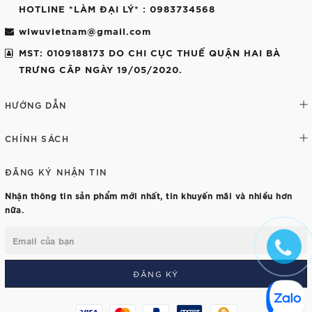
HOTLINE *LÀM ĐẠI LÝ*
: 0983734568
wiwuvietnam@gmail.com
MST: 0109188173 DO CHI CỤC THUẾ QUẬN HAI BÀ
TRƯNG CÂP NGÀY 19/05/2020.
HƯỚNG DẪN
CHÍNH SÁCH
ĐĂNG KÝ NHẬN TIN
Nhận thông tin sản phẩm mới nhất, tin khuyến mãi và nhiều hơn
nữa.
ĐĂNG KÝ