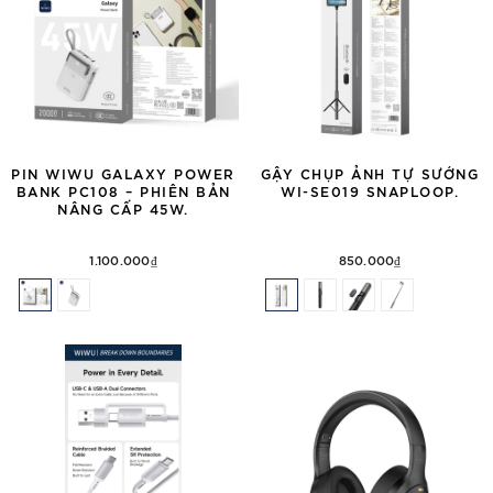
PIN WIWU GALAXY POWER
GẬY CHỤP ẢNH TỰ SƯỚNG
BANK PC108 – PHIÊN BẢN
WI-SE019 SNAPLOOP.
NÂNG CẤP 45W.
1.100.000₫
850.000₫