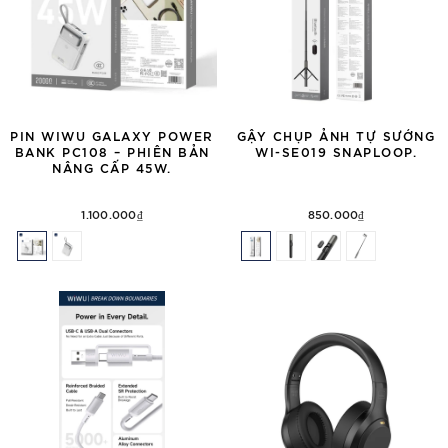
PIN WIWU GALAXY POWER
GẬY CHỤP ẢNH TỰ SƯỚNG
BANK PC108 – PHIÊN BẢN
WI-SE019 SNAPLOOP.
NÂNG CẤP 45W.
1.100.000₫
850.000₫