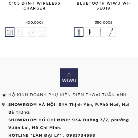
C105 2-IN-1 WIRELESS
BLUETOOTH WIWU WI-
CHARGER
SE018
400.000₫
350.000₫
HỘ KINH DOANH PHỤ KIỆN ĐIỆN THOẠI TUẤN ANH
SHOWROOM HÀ NỘI
: 34A Thịnh Yên, P.Phố Huế, Hai
Bà Trưng.
SHOWROOM HỒ CHÍ MINH
: 93A Đường 3/2, phường
Vườn Lai, Hồ Chí Minh.
HOTLINE *LÀM ĐẠI LÝ*
: 0983734568