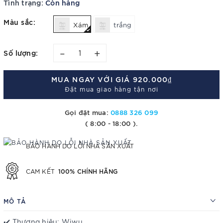
Tình trạng:
Còn hàng
Màu sắc:
Xám
trắng
–
+
Số lượng:
MUA NGAY VỚI GIÁ
920.000₫
Đặt mua giao hàng tận nơi
Gọi đặt mua:
0888 326 099
( 8:00 - 18:00 ).
BẢO HÀNH DO LỖI NHÀ SẢN XUẤT
100% CHÍNH HÃNG
CAM KẾT
MÔ TẢ
✔️ Thương hiệu: Wiwu