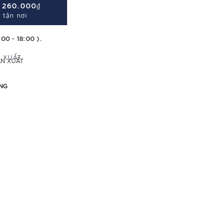
Á
260.000₫
 tận nơi
:00 - 18:00 ).
ẢN XUẤT
NG