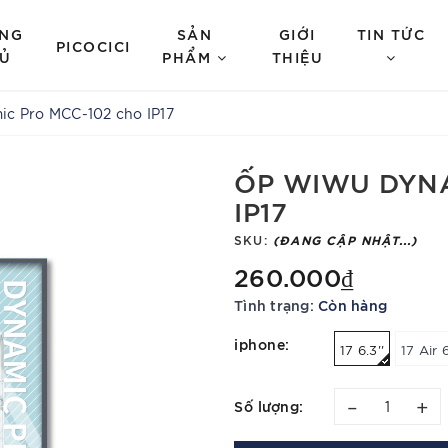
NG
SẢN
GIỚI
TIN TỨC
PICOCICI
Ủ
PHẨM
THIỆU
c Pro MCC-102 cho IP17
ỐP WIWU DYNA
IP17
SKU:
(ĐANG CẬP NHẬT...)
260.000₫
Tình trạng:
Còn hàng
iphone:
17 6.3''
17 Air 6
–
+
Số lượng: