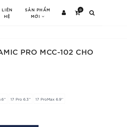
LIÊN
SẢN PHẨM
0
HỆ
MỚI
MIC PRO MCC-102 CHO
.6''
17 Pro 6.3''
17 ProMax 6.9''