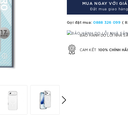
MUA NGAY VỚI GI
Đặt mua giao hàng
Gọi đặt mua:
0888 326 099
( 8
BẢO HÀNH DO LỖI NHÀ S
100% CHÍNH HÃ
CAM KẾT