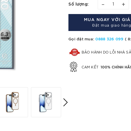
–
+
Số lượng:
MUA NGAY VỚI GI
Đặt mua giao hàng
Gọi đặt mua:
0888 326 099
( 8
BẢO HÀNH DO LỖI NHÀ S
100% CHÍNH HÃ
CAM KẾT