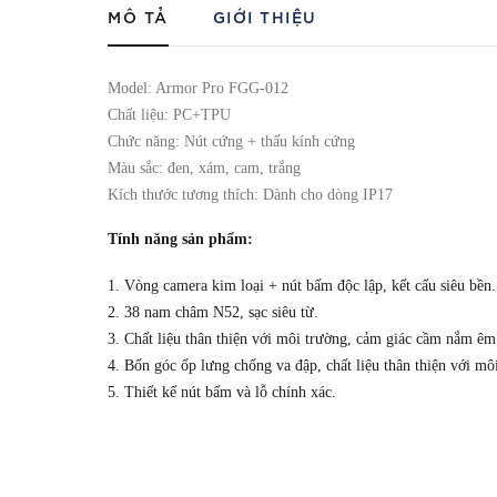
MÔ TẢ
GIỚI THIỆU
Model: Armor Pro FGG-012
Chất liệu: PC+TPU
Chức năng: Nút cứng + thấu kính cứng
Màu sắc: đen, xám, cam, trắng
Kích thước tương thích: Dành cho dòng IP17
Tính năng sản phẩm:
1. Vòng camera kim loại + nút bấm độc lập, kết cấu siêu bền.
2. 38 nam châm N52, sạc siêu từ.
3. Chất liệu thân thiện với môi trường, cảm giác cầm nắm êm
4. Bốn góc ốp lưng chống va đập, chất liệu thân thiện với mô
5. Thiết kế nút bấm và lỗ chính xác.