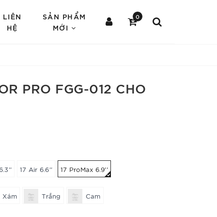
LIÊN
SẢN PHẨM
0
HỆ
MỚI
R PRO FGG-012 CHO
6.3''
17 Air 6.6''
17 ProMax 6.9''
Xám
Trắng
Cam