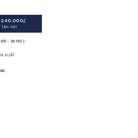
Á
240.000₫
 tận nơi
:00 - 18:00 ).
ẢN XUẤT
NG