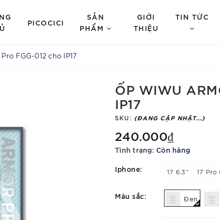
NG
SẢN
GIỚI
TIN TỨC
PICOCICI
Ủ
PHẨM
THIỆU
Pro FGG-012 cho IP17
ỐP WIWU ARMO
IP17
SKU:
(ĐANG CẬP NHẬT...)
240.000₫
Tình trạng:
Còn hàng
Iphone:
17 6.3''
17 Pro 
Màu sắc:
Đen