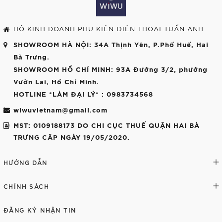
HỘ KINH DOANH PHỤ KIỆN ĐIỆN THOẠI TUẤN ANH
SHOWROOM HÀ NỘI
: 34A Thịnh Yên, P.Phố Huế, Hai
Bà Trưng.
SHOWROOM HỒ CHÍ MINH
: 93A Đường 3/2, phường
Vườn Lai, Hồ Chí Minh.
HOTLINE *LÀM ĐẠI LÝ*
: 0983734568
wiwuvietnam@gmail.com
MST: 0109188173 DO CHI CỤC THUẾ QUẬN HAI BÀ
TRƯNG CÂP NGÀY 19/05/2020.
HƯỚNG DẪN
CHÍNH SÁCH
ĐĂNG KÝ NHẬN TIN