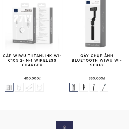
CÁP WIWU TIITANLINK WI-
GẬY CHỤP ẢNH
C105 2-IN-1 WIRELESS
BLUETOOTH WIWU WI-
CHARGER
SE018
400.000₫
350.000₫