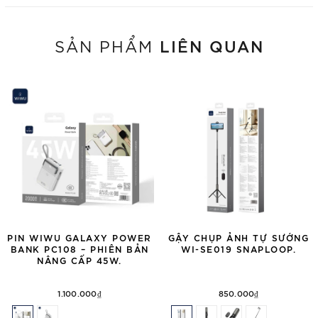
LIÊN QUAN
SẢN PHẨM
PIN WIWU GALAXY POWER
GẬY CHỤP ẢNH TỰ SƯỚNG
BANK PC108 – PHIÊN BẢN
WI-SE019 SNAPLOOP.
NÂNG CẤP 45W.
1.100.000₫
850.000₫