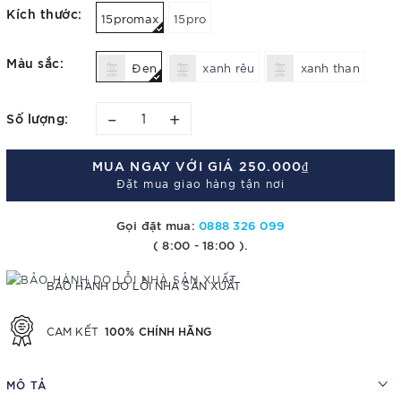
Kích thước:
15promax
15pro
Màu sắc:
Đen
xanh rêu
xanh than
–
+
Số lượng:
MUA NGAY VỚI GIÁ
250.000₫
Đặt mua giao hàng tận nơi
Gọi đặt mua:
0888 326 099
( 8:00 - 18:00 ).
BẢO HÀNH DO LỖI NHÀ SẢN XUẤT
100% CHÍNH HÃNG
CAM KẾT
MÔ TẢ