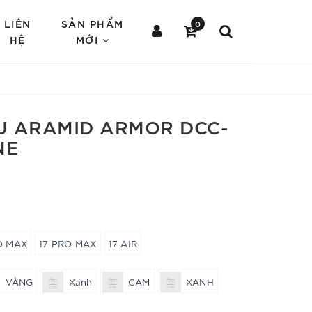
LIÊN
SẢN PHẨM
0
HỆ
MỚI
U ARAMID ARMOR DCC-
NE
O MAX
17 PRO MAX
17 AIR
VÀNG
Xanh
CAM
XANH