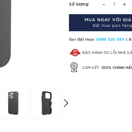
–
+
Số lượng:
MUA NGAY VỚI GI
Đặt mua giao hàng
Gọi đặt mua:
0888 326 099
( 8
BẢO HÀNH DO LỖI NHÀ S
100% CHÍNH HÃ
CAM KẾT