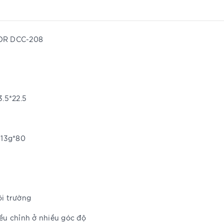
MOR DCC-208
3.5*22.5
113g*80
ôi trường
ều chỉnh ở nhiều góc độ