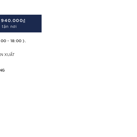
Á
940.000₫
 tận nơi
:00 - 18:00 ).
ẢN XUẤT
NG