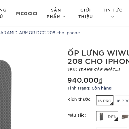
NG
SẢN
GIỚI
TIN TỨC
PICOCICI
Ủ
PHẨM
THIỆU
ARAMID ARMOR DCC-208 cho iphone
ỐP LƯNG WIW
208 CHO IPHO
SKU:
(ĐANG CẬP NHẬT...)
940.000₫
Tình trạng:
Còn hàng
Kích thước:
16 PRO
16 PR
Màu sắc:
ĐEN