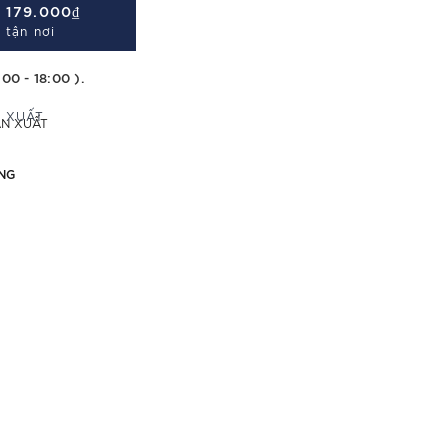
Á
179.000₫
 tận nơi
:00 - 18:00 ).
ẢN XUẤT
NG