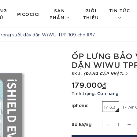
NG
SẢN
GIỚI
TIN TỨC
PICOCICI
Ủ
PHẨM
THIỆU
trong suốt dày dặn WiWU TPP-109 cho IP17
ỐP LƯNG BẢO 
DẶN WIWU TPP-
SKU:
(ĐANG CẬP NHẬT...)
179.000₫
Tình trạng:
Còn hàng
iphone:
17 6.3''
17 Air 6
–
+
Số lượng: