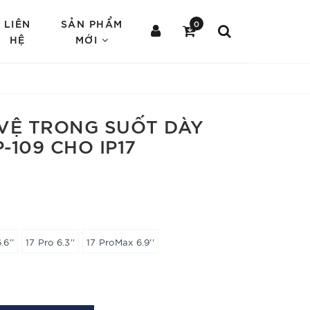
LIÊN
SẢN PHẨM
0
HỆ
MỚI
VỆ TRONG SUỐT DÀY
109 CHO IP17
.6''
17 Pro 6.3''
17 ProMax 6.9''