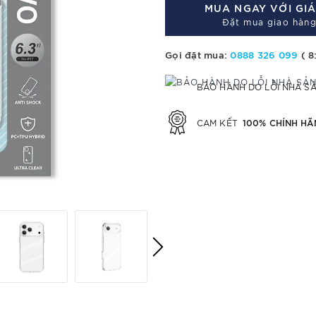
MUA NGAY VỚI GI
Đặt mua giao hàng
Gọi đặt mua:
0888 326 099
( 8
BẢO HÀNH DO LỖI NHÀ S
100% CHÍNH HÃ
CAM KẾT