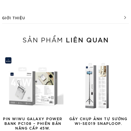
GIỚI THIỆU
LIÊN QUAN
SẢN PHẨM
PIN WIWU GALAXY POWER
GẬY CHỤP ẢNH TỰ SƯỚNG
BANK PC108 – PHIÊN BẢN
WI-SE019 SNAPLOOP.
NÂNG CẤP 45W.