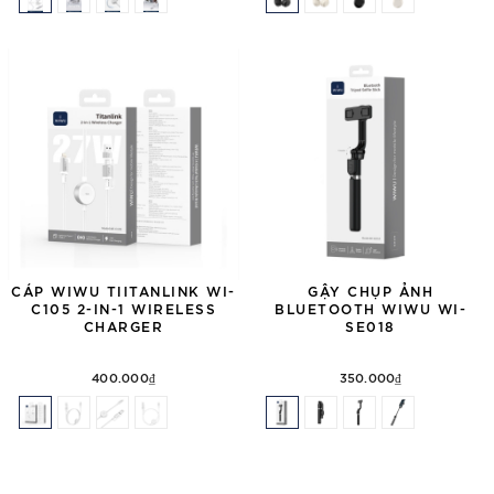
CÁP WIWU TIITANLINK WI-
GẬY CHỤP ẢNH
C105 2-IN-1 WIRELESS
BLUETOOTH WIWU WI-
CHARGER
SE018
400.000₫
350.000₫