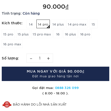
90.000₫
Tình trạng:
Còn hàng
Kích thước:
14
14 pro
14 plus
14 pro max
15
15 pro
15 plus
15 pro max
16
16 plus
16 pro
16 pro max
–
+
Số lượng:
MUA NGAY VỚI GIÁ
90.000₫
Đặt mua giao hàng tận nơi
Gọi đặt mua:
0888 326 099
( 8:00 - 18:00 ).
BẢO HÀNH DO LỖI NHÀ SẢN XUẤT