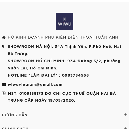
HỘ KINH DOANH PHỤ KIỆN ĐIỆN THOẠI TUẤN ANH
SHOWROOM HÀ NỘI
: 34A Thịnh Yên, P.Phố Huế, Hai
Bà Trưng.
SHOWROOM HỒ CHÍ MINH
: 93A Đường 3/2, phường
Vườn Lai, Hồ Chí Minh.
HOTLINE *LÀM ĐẠI LÝ*
: 0983734568
wiwuvietnam@gmail.com
MST: 0109188173 DO CHI CỤC THUẾ QUẬN HAI BÀ
TRƯNG CÂP NGÀY 19/05/2020.
HƯỚNG DẪN
CHÍNH SÁCH