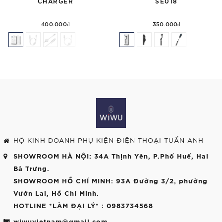
CHARGER
SE018
400.000₫
350.000₫
HỘ KINH DOANH PHỤ KIỆN ĐIỆN THOẠI TUẤN ANH
SHOWROOM HÀ NỘI
: 34A Thịnh Yên, P.Phố Huế, Hai
Bà Trưng.
SHOWROOM HỒ CHÍ MINH
: 93A Đường 3/2, phường
Vườn Lai, Hồ Chí Minh.
HOTLINE *LÀM ĐẠI LÝ*
: 0983734568
wiwuvietnam@gmail.com