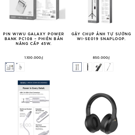
PIN WIWU GALAXY POWER
GẬY CHỤP ẢNH TỰ SƯỚNG
BANK PC108 – PHIÊN BẢN
WI-SE019 SNAPLOOP.
NÂNG CẤP 45W.
1.100.000₫
850.000₫