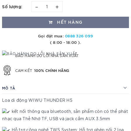
–
+
Số lượng:
HẾT HÀNG
Gọi đặt mua:
0888 326 099
( 8:00 - 18:00 ).
BẢO HÀNH DO LỖI NHÀ SẢN XUẤT
100% CHÍNH HÃNG
CAM KẾT
MÔ TẢ
Loa di động WIWU THUNDER H5
kết nối thông qua bluetooth, sản phẩm còn có thể phát
nhạc qua Thẻ Nhớ TF, USB và jack cắm AUX 3.5mm
Hỗ trợ công nghệ TWS System: Hỗ trợ ghép nối 2 loa