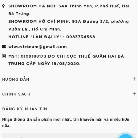
SHOWROOM HÀ NỘI
: 34A Thịnh Yên, P.Phố Huế, Hai
Bà Trưng.
SHOWROOM HỒ CHÍ MINH
: 93A Đường 3/2, phường
Vườn Lai, Hồ Chí Minh.
HOTLINE *LÀM ĐẠI LÝ*
: 0983734568
wiwuvietnam@gmail.com
MST: 0109188173 DO CHI CỤC THUẾ QUẬN HAI BÀ
TRƯNG CÂP NGÀY 19/05/2020.
HƯỚNG DẪN
CHÍNH SÁCH
ĐĂNG KÝ NHẬN TIN
Nhận thông tin sản phẩm mới nhất, tin khuyến mãi và nhiều hơn
nữa.