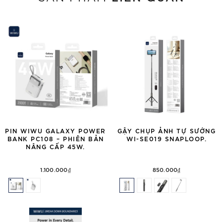
PIN WIWU GALAXY POWER
GẬY CHỤP ẢNH TỰ SƯỚNG
BANK PC108 – PHIÊN BẢN
WI-SE019 SNAPLOOP.
NÂNG CẤP 45W.
1.100.000₫
850.000₫