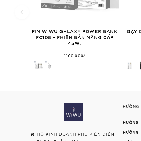
PIN WIWU GALAXY POWER BANK
GẬY 
PC108 – PHIÊN BẢN NÂNG CẤP
45W.
1.100.000₫
HƯỚNG
HƯỚNG 
HƯỚNG 
HỘ KINH DOANH PHỤ KIỆN ĐIỆN