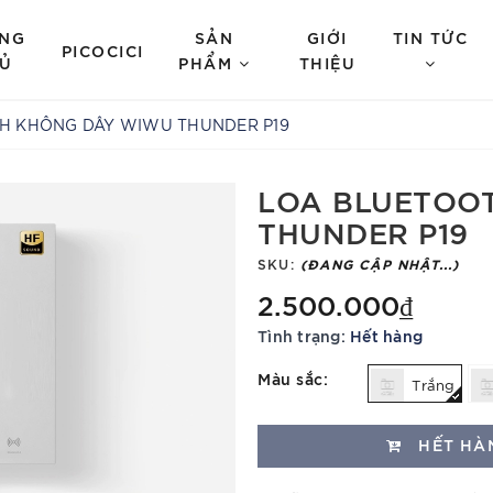
NG
SẢN
GIỚI
TIN TỨC
PICOCICI
Ủ
PHẨM
THIỆU
H KHÔNG DÂY WIWU THUNDER P19
LOA BLUETOO
THUNDER P19
SKU:
(ĐANG CẬP NHẬT...)
2.500.000₫
Tình trạng:
Hết hàng
Màu sắc:
Trắng
HẾT HÀ