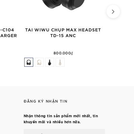
-C104
TAI WIWU CHỤP MAX HEADSET
CÁP WIWU 
HARGER
TD-15 ANC
IN-1 
800.000₫
ĐĂNG KÝ NHẬN TIN
Nhận thông tin sản phẩm mới nhất, tin
khuyến mãi và nhiều hơn nữa.