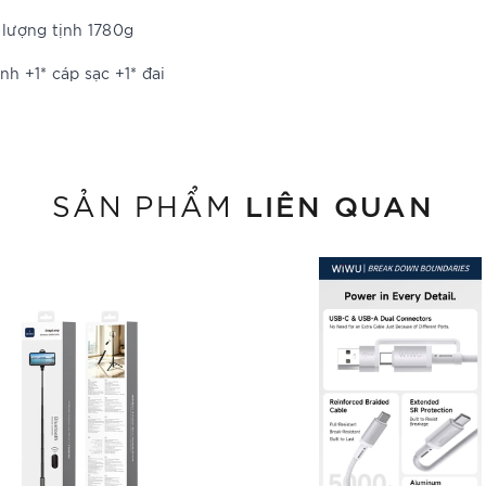
 lượng tịnh 1780g
h +1* cáp sạc +1* đai
LIÊN QUAN
SẢN PHẨM