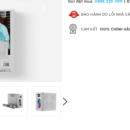
Gọi đặt mua:
0888 326 099
( 8
BẢO HÀNH DO LỖI NHÀ S
100% CHÍNH HÃ
CAM KẾT