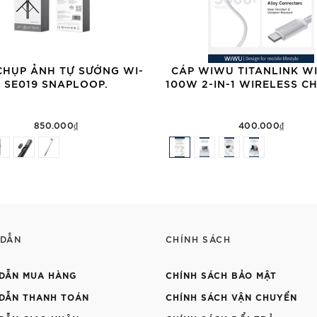
CHỤP ẢNH TỰ SƯỚNG WI-
CÁP WIWU TITANLINK WI
SE019 SNAPLOOP.
100W 2-IN-1 WIRELESS C
850.000₫
400.000₫
 DẪN
CHÍNH SÁCH
DẪN MUA HÀNG
CHÍNH SÁCH BẢO MẬT
DẪN THANH TOÁN
CHÍNH SÁCH VẬN CHUYỂN