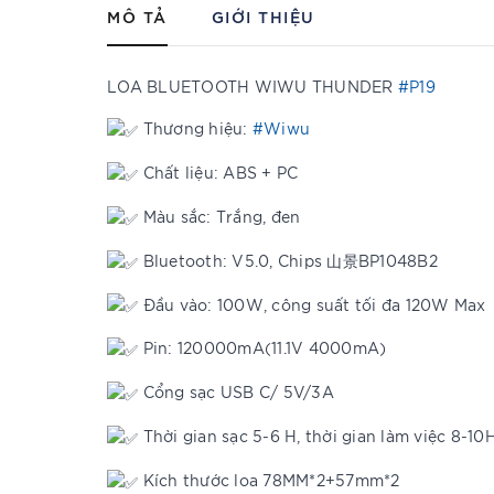
MÔ TẢ
GIỚI THIỆU
LOA BLUETOOTH WIWU THUNDER
#P19
Thương hiệu:
#Wiwu
Chất liệu: ABS + PC
Màu sắc: Trắng, đen
Bluetooth: V5.0, Chips 山景BP1048B2
Đầu vào: 100W, công suất tối đa 120W Max
Pin: 120000mA(11.1V 4000mA)
Cổng sạc USB C/ 5V/3A
Thời gian sạc 5-6 H, thời gian làm việc 8-10
Kích thước loa 78MM*2+57mm*2