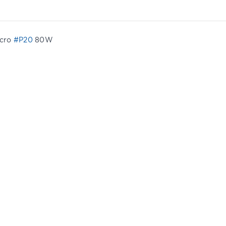
icro
#P20
80W