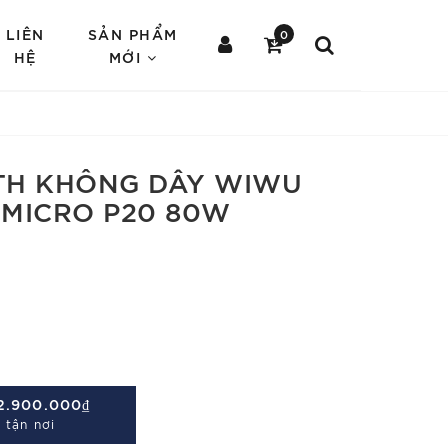
LIÊN
SẢN PHẨM
0
HỆ
MỚI
TH KHÔNG DÂY WIWU
MICRO P20 80W
2.900.000₫
 tận nơi