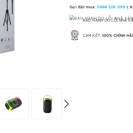
Gọi đặt mua:
0888 326 099
( 8
BẢO HÀNH DO LỖI NHÀ S
100% CHÍNH HÃ
CAM KẾT