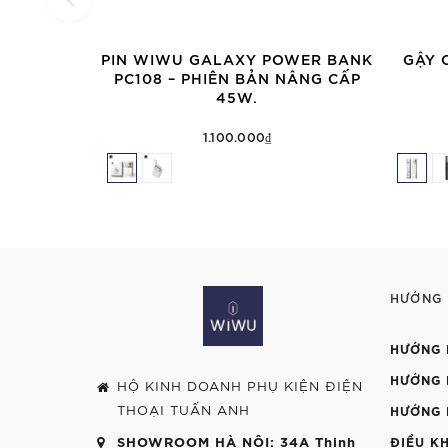
PIN WIWU GALAXY POWER BANK
GẬY 
PC108 – PHIÊN BẢN NÂNG CẤP
45W.
1.100.000₫
HƯỚNG
HƯỚNG 
HƯỚNG 
HỘ KINH DOANH PHỤ KIỆN ĐIỆN
THOẠI TUẤN ANH
HƯỚNG 
SHOWROOM HÀ NỘI
: 34A Thịnh
ĐIỀU K