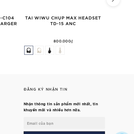
-C104
TAI WIWU CHỤP MAX HEADSET
CÁP WIWU 
HARGER
TD-15 ANC
IN-1 
800.000₫
ĐĂNG KÝ NHẬN TIN
Nhận thông tin sản phẩm mới nhất, tin
khuyến mãi và nhiều hơn nữa.