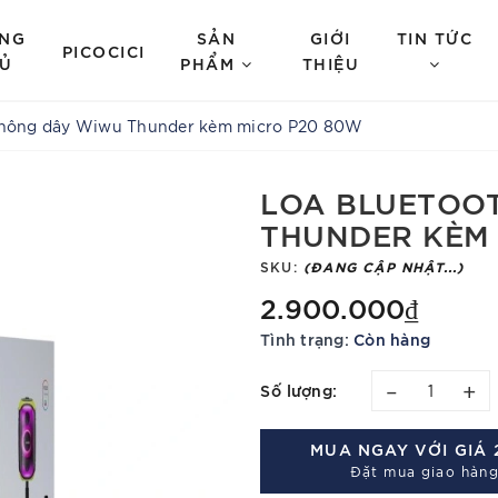
NG
SẢN
GIỚI
TIN TỨC
PICOCICI
Ủ
PHẨM
THIỆU
không dây Wiwu Thunder kèm micro P20 80W
LOA BLUETOO
THUNDER KÈM 
SKU:
(ĐANG CẬP NHẬT...)
2.900.000₫
Tình trạng:
Còn hàng
–
+
Số lượng:
MUA NGAY VỚI GIÁ
Đặt mua giao hàng