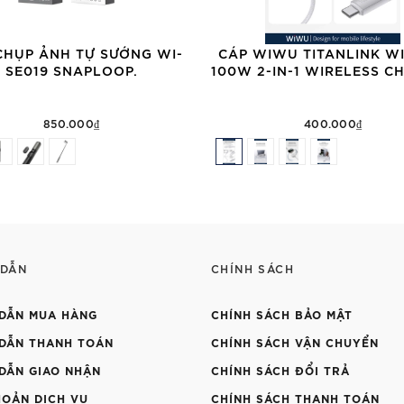
CHỤP ẢNH TỰ SƯỚNG WI-
CÁP WIWU TITANLINK WI
SE019 SNAPLOOP.
100W 2-IN-1 WIRELESS C
850.000₫
400.000₫
 DẪN
CHÍNH SÁCH
DẪN MUA HÀNG
CHÍNH SÁCH BẢO MẬT
DẪN THANH TOÁN
CHÍNH SÁCH VẬN CHUYỂN
DẪN GIAO NHẬN
CHÍNH SÁCH ĐỔI TRẢ
HOẢN DỊCH VỤ
CHÍNH SÁCH THANH TOÁN