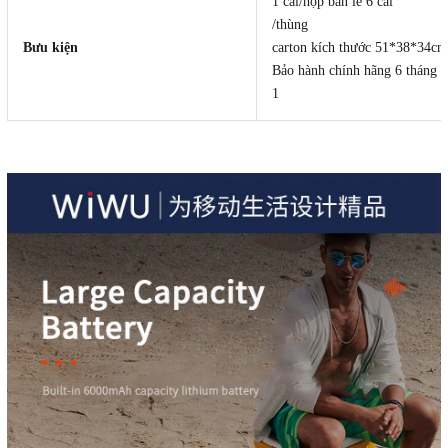
1 cái/hộp bán lẻ 6 cái
/thùng
Bưu kiện
carton kích thước 51*38*34cm
Bảo hành chính hãng 6 tháng lỗ
1