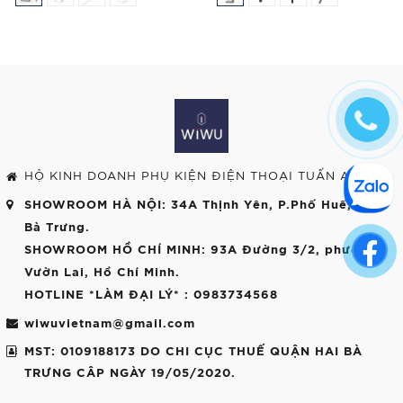
HỘ KINH DOANH PHỤ KIỆN ĐIỆN THOẠI TUẤN ANH
SHOWROOM HÀ NỘI
: 34A Thịnh Yên, P.Phố Huế, Hai
Bà Trưng.
SHOWROOM HỒ CHÍ MINH
: 93A Đường 3/2, phường
Vườn Lai, Hồ Chí Minh.
HOTLINE *LÀM ĐẠI LÝ*
: 0983734568
wiwuvietnam@gmail.com
MST: 0109188173 DO CHI CỤC THUẾ QUẬN HAI BÀ
TRƯNG CÂP NGÀY 19/05/2020.