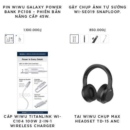
PIN WIWU GALAXY POWER
GẬY CHỤP ẢNH TỰ SƯỚNG
BANK PC108 – PHIÊN BẢN
WI-SE019 SNAPLOOP.
NÂNG CẤP 45W.
1.100.000₫
850.000₫
CÁP WIWU TITANLINK WI-
TAI WIWU CHỤP MAX
C104 100W 2-IN-1
HEADSET TD-15 ANC
WIRELESS CHARGER