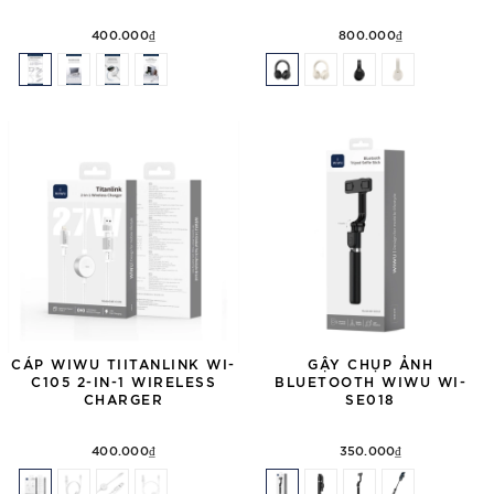
400.000₫
800.000₫
CÁP WIWU TIITANLINK WI-
GẬY CHỤP ẢNH
C105 2-IN-1 WIRELESS
BLUETOOTH WIWU WI-
CHARGER
SE018
400.000₫
350.000₫