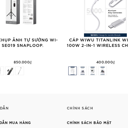
CHỤP ẢNH TỰ SƯỚNG WI-
CÁP WIWU TITANLINK WI
SE019 SNAPLOOP.
100W 2-IN-1 WIRELESS C
850.000₫
400.000₫
 DẪN
CHÍNH SÁCH
DẪN MUA HÀNG
CHÍNH SÁCH BẢO MẬT