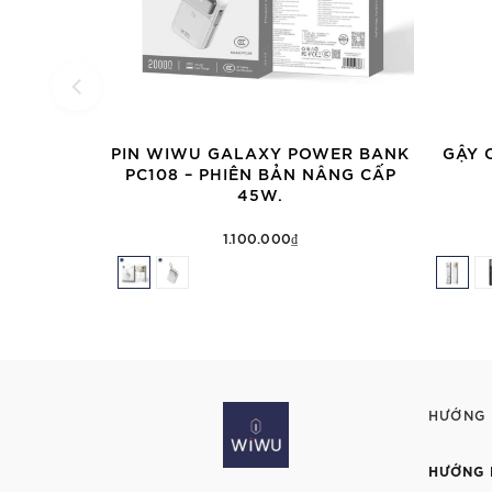
PIN WIWU GALAXY POWER BANK
GẬY 
PC108 – PHIÊN BẢN NÂNG CẤP
45W.
1.100.000₫
HƯỚNG
HƯỚNG 