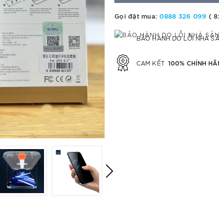
Gọi đặt mua:
0888 326 099
( 8
BẢO HÀNH DO LỖI NHÀ S
100% CHÍNH HÃ
CAM KẾT