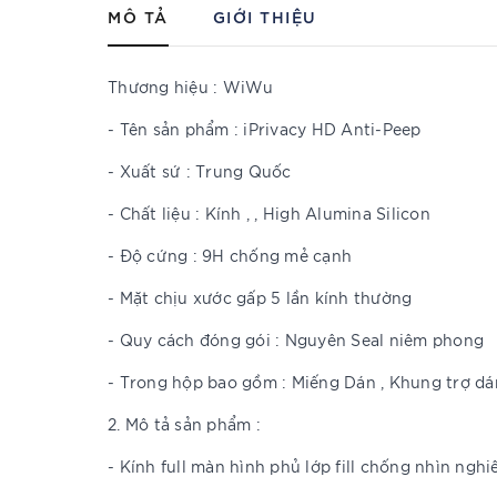
MÔ TẢ
GIỚI THIỆU
Thương hiệu : WiWu
- Tên sản phẩm : iPrivacy HD Anti-Peep
- Xuất sứ : Trung Quốc
- Chất liệu : Kính , , High Alumina Silicon
- Độ cứng : 9H chống mẻ cạnh
- Mặt chịu xước gấp 5 lần kính thường
- Quy cách đóng gói : Nguyên Seal niêm phong
- Trong hộp bao gồm : Miếng Dán , Khung trợ dán
2. Mô tả sản phẩm :
- Kính full màn hình phủ lớp fill chống nhìn ngh