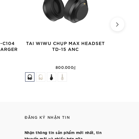
-C104
TAI WIWU CHỤP MAX HEADSET
CÁP WIWU 
HARGER
TD-15 ANC
IN-1 
800.000₫
ĐĂNG KÝ NHẬN TIN
Nhận thông tin sản phẩm mới nhất, tin
khuyến mãi và nhiều hơn nữa.