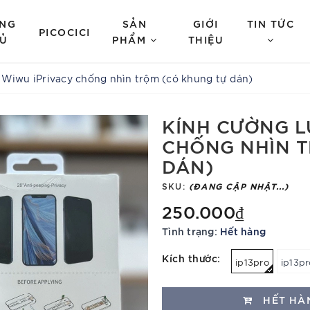
NG
SẢN
GIỚI
TIN TỨC
PICOCICI
Ủ
PHẨM
THIỆU
Wiwu iPrivacy chống nhìn trộm (có khung tự dán)
KÍNH CƯỜNG L
CHỐNG NHÌN T
DÁN)
SKU:
(ĐANG CẬP NHẬT...)
250.000₫
Tình trạng:
Hết hàng
Kích thước:
ip13pro
ip13p
HẾT HÀ