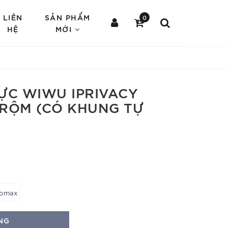
LIÊN
SẢN PHẨM
0
HỆ
MỚI
ỰC WIWU IPRIVACY
RỘM (CÓ KHUNG TỰ
romax
NG