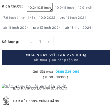
Kích thước:
10.2/10.5 inch
10.9/11 inch
12.9 inch
7.9 inch ( mini 4/5)
10.9 2022
pro 11 inch 2024
air 11 inch 2024
pro 13 inch 2024
air 13 inch 2024
–
+
Số lượng:
MUA NGAY VỚI GIÁ
275.000₫
Đặt mua giao hàng tận nơi
Gọi đặt mua:
0888 326 099
( 8:00 - 18:00 ).
BẢO HÀNH DO LỖI NHÀ SẢN XUẤT
100% CHÍNH HÃNG
CAM KẾT