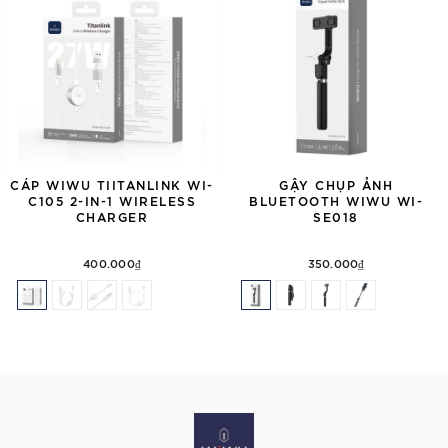
CÁP WIWU TIITANLINK WI-
GẬY CHỤP ẢNH
C105 2-IN-1 WIRELESS
BLUETOOTH WIWU WI-
CHARGER
SE018
400.000₫
350.000₫