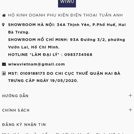
HỘ KINH DOANH PHỤ KIỆN ĐIỆN THOẠI TUẤN ANH
SHOWROOM HÀ NỘI
: 34A Thịnh Yên, P.Phố Huế, Hai
Bà Trưng.
SHOWROOM HỒ CHÍ MINH
: 93A Đường 3/2, phường
Vườn Lai, Hồ Chí Minh.
HOTLINE *LÀM ĐẠI LÝ*
: 0983734568
wiwuvietnam@gmail.com
MST: 0109188173 DO CHI CỤC THUẾ QUẬN HAI BÀ
TRƯNG CÂP NGÀY 19/05/2020.
HƯỚNG DẪN
CHÍNH SÁCH
ĐĂNG KÝ NHẬN TIN