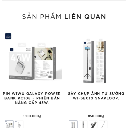
LIÊN QUAN
SẢN PHẨM
PIN WIWU GALAXY POWER
GẬY CHỤP ẢNH TỰ SƯỚNG
BANK PC108 – PHIÊN BẢN
WI-SE019 SNAPLOOP.
NÂNG CẤP 45W.
1.100.000₫
850.000₫