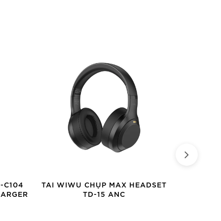
-C104
TAI WIWU CHỤP MAX HEADSET
CÁP WIWU 
HARGER
TD-15 ANC
IN-1 