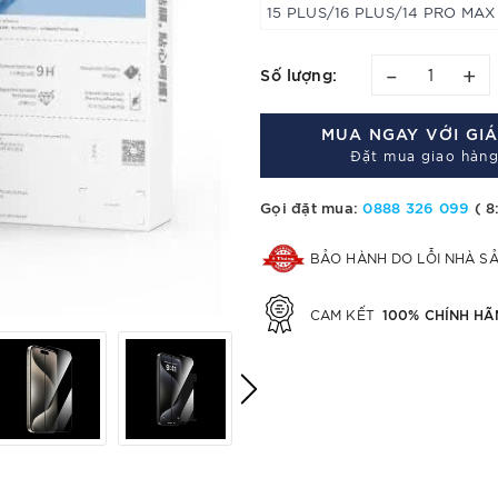
15 PLUS/16 PLUS/14 PRO MAX
–
+
Số lượng:
MUA NGAY VỚI GI
Đặt mua giao hàng
Gọi đặt mua:
0888 326 099
( 8
BẢO HÀNH DO LỖI NHÀ S
100% CHÍNH HÃ
CAM KẾT