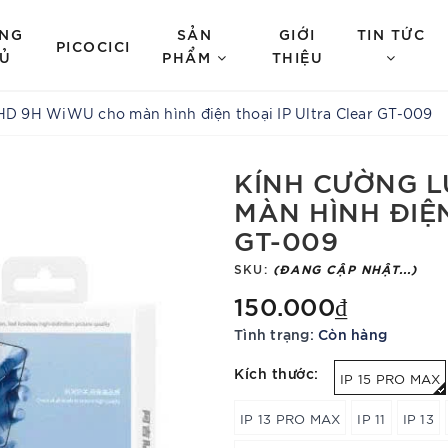
NG
SẢN
GIỚI
TIN TỨC
PICOCICI
Ủ
PHẨM
THIỆU
HD 9H WiWU cho màn hình điện thoại IP Ultra Clear GT-009
KÍNH CƯỜNG L
MÀN HÌNH ĐIỆ
GT-009
SKU:
(ĐANG CẬP NHẬT...)
150.000₫
Tình trạng:
Còn hàng
Kích thước:
IP 15 PRO MAX
IP 13 PRO MAX
IP 11
IP 13