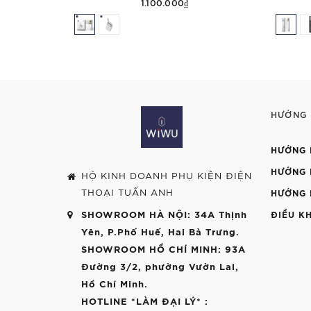
1.100.000₫
HƯỚNG
HƯỚNG 
HƯỚNG 
HỘ KINH DOANH PHỤ KIỆN ĐIỆN
THOẠI TUẤN ANH
HƯỚNG 
SHOWROOM HÀ NỘI
: 34A Thịnh
ĐIỀU K
Yên, P.Phố Huế, Hai Bà Trưng.
SHOWROOM HỒ CHÍ MINH
: 93A
Đường 3/2, phường Vườn Lai,
Hồ Chí Minh.
HOTLINE *LÀM ĐẠI LÝ*
: