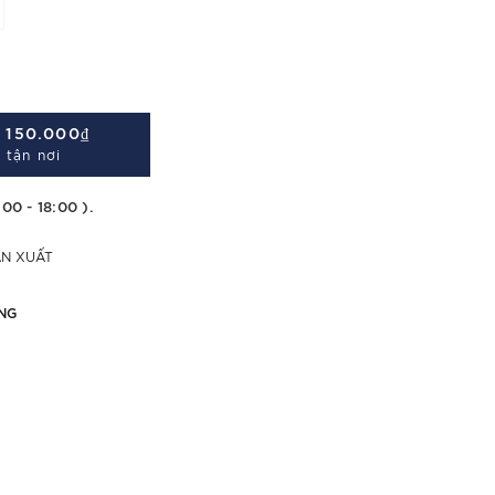
Á
150.000₫
 tận nơi
:00 - 18:00 ).
ẢN XUẤT
NG