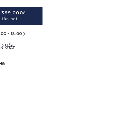
Á
399.000₫
 tận nơi
:00 - 18:00 ).
ẢN XUẤT
NG