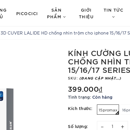
NG
SẢN
GIỚI
TIN TỨC
PICOCICI
Ủ
PHẨM
THIỆU
3D CUVER LALIDE HD chống nhìn trộm cho iphone 15/16/17 S
KÍNH CƯỜNG L
CHỐNG NHÌN 
15/16/17 SERIE
SKU:
(ĐANG CẬP NHẬT...)
399.000₫
Tình trạng:
Còn hàng
Kích thước:
15promax
16p
–
+
Số lượng: