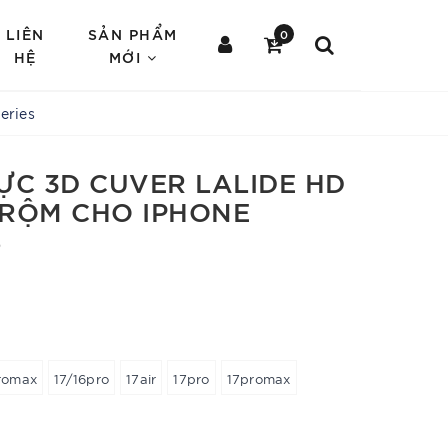
LIÊN
SẢN PHẨM
0
HỆ
MỚI
eries
ỰC 3D CUVER LALIDE HD
TRỘM CHO IPHONE
S
romax
17/16pro
17air
17pro
17promax