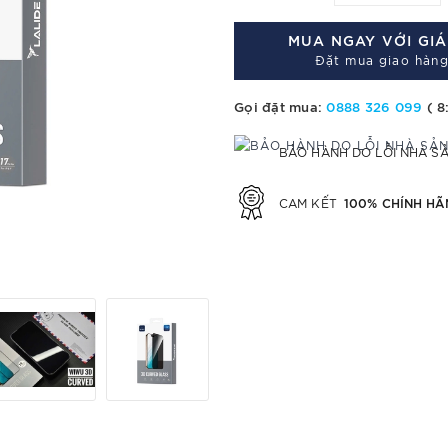
MUA NGAY VỚI GI
Đặt mua giao hàng
Gọi đặt mua:
0888 326 099
( 8
BẢO HÀNH DO LỖI NHÀ S
100% CHÍNH HÃ
CAM KẾT