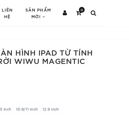
LIÊN
SẢN PHẨM
0
HỆ
MỚI
ÀN HÌNH IPAD TỪ TÍNH
RỜI WIWU MAGENTIC
.5 inch
10.9/11 inch
12.9 inch