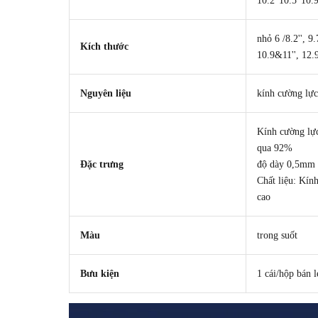
10.2"10.5"10.
nhỏ 6 /8.2'', 9.
Kích thước
10.9&11'', 12.9
Nguyên liệu
kính cường lực
Kính cường lực
qua 92%
Đặc trưng
độ dày 0,5mm
Chất liệu: Kín
cao
Màu
trong suốt
Bưu kiện
1 cái/hộp bán l