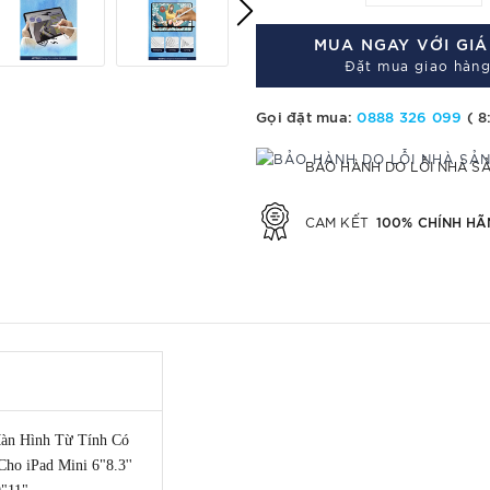
MUA NGAY VỚI GI
Đặt mua giao hàng
Gọi đặt mua:
0888 326 099
( 8
BẢO HÀNH DO LỖI NHÀ S
100% CHÍNH HÃ
CAM KẾT
àn Hình Từ Tính Có
ho iPad Mini 6"8.3''