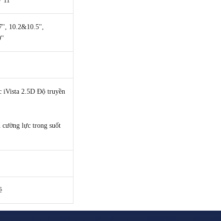
9"11"
7'', 10.2&10.5'',
''
 iVista 2.5D Độ truyền
h cường lực trong suốt
ẻ