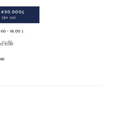
Á
450.000₫
 tận nơi
:00 - 18:00 ).
ẢN XUẤT
NG