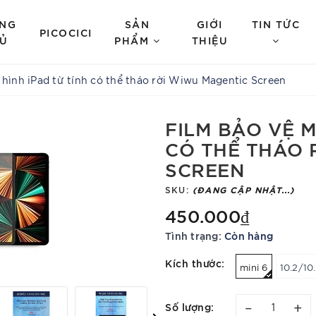
NG
SẢN
GIỚI
TIN TỨC
PICOCICI
Ủ
PHẨM
THIỆU
 hình iPad từ tính có thể tháo rời Wiwu Magentic Screen
FILM BẢO VỆ M
CÓ THỂ THÁO 
SCREEN
SKU:
(ĐANG CẬP NHẬT...)
450.000₫
Tình trạng:
Còn hàng
Kích thước:
mini 6
10.2/10
–
+
Số lượng: