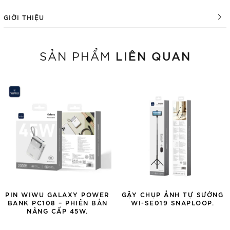
GIỚI THIỆU
LIÊN QUAN
SẢN PHẨM
PIN WIWU GALAXY POWER
GẬY CHỤP ẢNH TỰ SƯỚNG
BANK PC108 – PHIÊN BẢN
WI-SE019 SNAPLOOP.
NÂNG CẤP 45W.