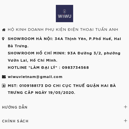
HỘ KINH DOANH PHỤ KIỆN ĐIỆN THOẠI TUẤN ANH
SHOWROOM HÀ NỘI
: 34A Thịnh Yên, P.Phố Huế, Hai
Bà Trưng.
SHOWROOM HỒ CHÍ MINH
: 93A Đường 3/2, phường
Vườn Lai, Hồ Chí Minh.
HOTLINE *LÀM ĐẠI LÝ*
: 0983734568
wiwuvietnam@gmail.com
MST: 0109188173 DO CHI CỤC THUẾ QUẬN HAI BÀ
TRƯNG CÂP NGÀY 19/05/2020.
HƯỚNG DẪN
CHÍNH SÁCH