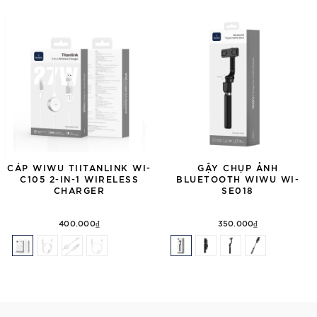
CÁP WIWU TIITANLINK WI-
GẬY CHỤP ẢNH
C105 2-IN-1 WIRELESS
BLUETOOTH WIWU WI-
CHARGER
SE018
400.000₫
350.000₫